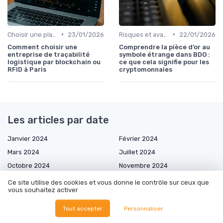
•
•
Choisir une plateforme d'échange
23/01/2026
Risques et avantages
22/01/2026
Comment choisir une
Comprendre la pièce d’or au
entreprise de traçabilité
symbole étrange dans BDO :
logistique par blockchain ou
ce que cela signifie pour les
RFID à Paris
cryptomonnaies
Les articles par date
Janvier 2024
Février 2024
Mars 2024
Juillet 2024
Octobre 2024
Novembre 2024
Décembre 2024
Février 2025
Ce site utilise des cookies et vous donne le contrôle sur ceux que
vous souhaitez activer
Mars 2025
Avril 2025
Mai 2025
Juin 2025
Tout accepter
Personnaliser
Juillet 2025
Août 2025