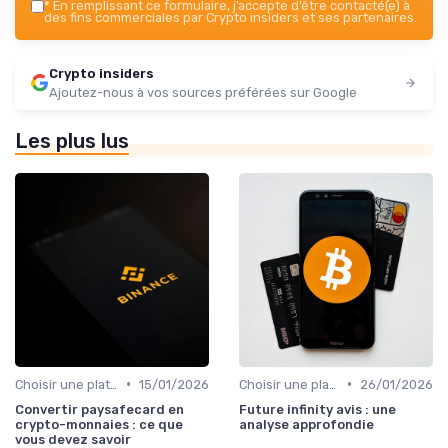
*
En remplissant ce formulaire, j’accepte d’être contacté(e) à
des fins commerciales par Crypto insiders et ses partenaires.
Crypto insiders
Ajoutez-nous à vos sources préférées sur Google
Les plus lus
•
•
Choisir une plateforme d'échange
15/01/2026
Choisir une plateforme d'échange
26/01/2026
Convertir paysafecard en
Future infinity avis : une
crypto-monnaies : ce que
analyse approfondie
vous devez savoir