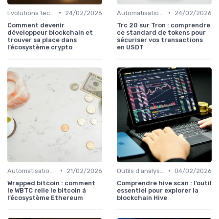
•
•
Évolutions technologiques (DeFi, NFTs, etc.)
24/02/2026
Automatisation et robots de trading
24/02/2026
Comment devenir
Trc 20 sur Tron : comprendre
développeur blockchain et
ce standard de tokens pour
trouver sa place dans
sécuriser vos transactions
l’écosystème crypto
en USDT
•
•
Automatisation et robots de trading
21/02/2026
Outils d'analyse et de suivi
04/02/2026
Wrapped bitcoin : comment
Comprendre hive scan : l’outil
le WBTC relie le bitcoin à
essentiel pour explorer la
l’écosystème Ethereum
blockchain Hive