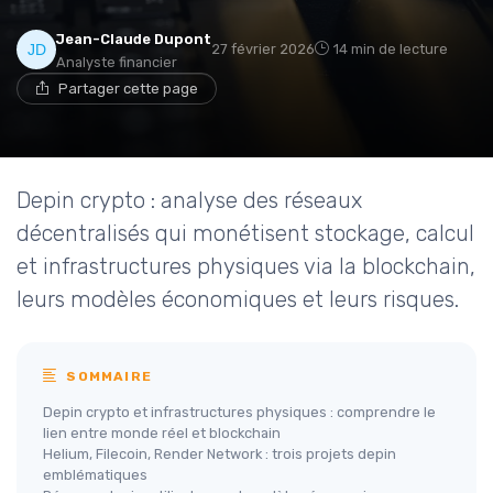
Jean-Claude Dupont
27 février 2026
14 min de lecture
Analyste financier
Partager cette page
Depin crypto : analyse des réseaux
décentralisés qui monétisent stockage, calcul
et infrastructures physiques via la blockchain,
leurs modèles économiques et leurs risques.
SOMMAIRE
Depin crypto et infrastructures physiques : comprendre le
lien entre monde réel et blockchain
Helium, Filecoin, Render Network : trois projets depin
emblématiques