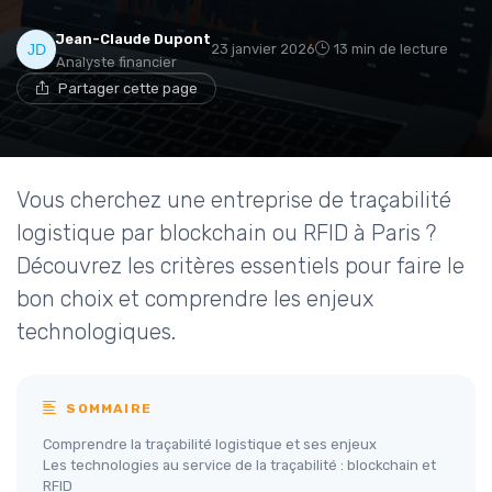
Jean-Claude Dupont
23 janvier 2026
13 min de lecture
Analyste financier
Partager cette page
Vous cherchez une entreprise de traçabilité
logistique par blockchain ou RFID à Paris ?
Découvrez les critères essentiels pour faire le
bon choix et comprendre les enjeux
technologiques.
SOMMAIRE
Comprendre la traçabilité logistique et ses enjeux
Les technologies au service de la traçabilité : blockchain et
RFID