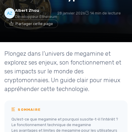
Albert Zhou
28 janvier 2026
14 min de lecture
Développeur Ethereum
Partager cette page
Plongez dans l’univers de megamine et
explorez ses enjeux, son fonctionnement et
ses impacts sur le monde des
cryptomonnaies. Un guide clair pour mieux
appréhender cette technologie.
SOMMAIRE
Qu’est-ce que megamine et pourquoi suscite-t-il l’intérêt ?
Le fonctionnement technique de megamine
Les avantages et limites de megamine pour les utilisateurs