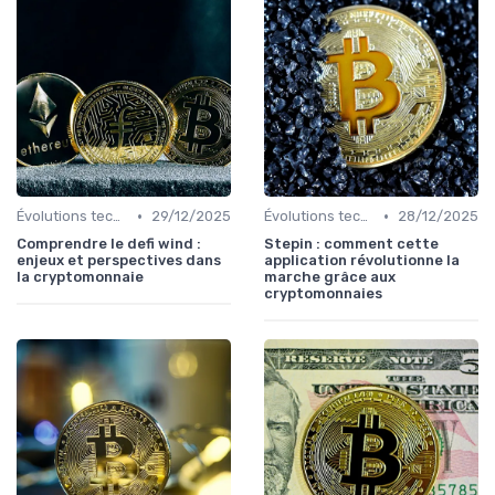
•
•
Évolutions technologiques (DeFi, NFTs, etc.)
29/12/2025
Évolutions technologiques (DeFi, NFTs, etc.)
28/12/2025
Comprendre le defi wind :
Stepin : comment cette
enjeux et perspectives dans
application révolutionne la
la cryptomonnaie
marche grâce aux
cryptomonnaies