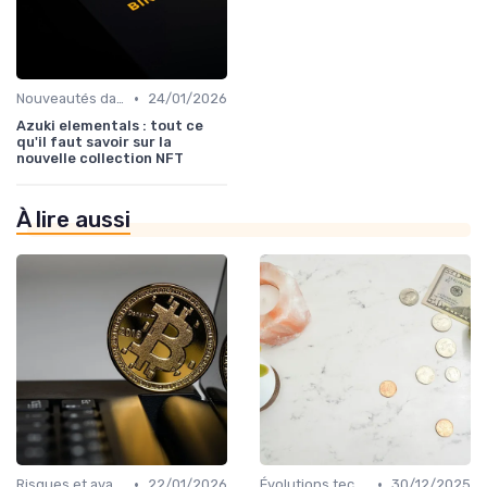
•
Nouveautés dans le monde des cryptos
24/01/2026
Azuki elementals : tout ce
qu'il faut savoir sur la
nouvelle collection NFT
À lire aussi
•
•
Risques et avantages
22/01/2026
Évolutions technologiques (DeFi, NFTs, etc.)
30/12/2025