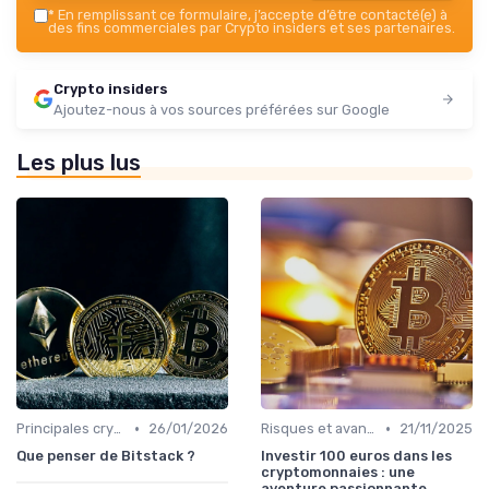
*
En remplissant ce formulaire, j’accepte d’être contacté(e) à
des fins commerciales par Crypto insiders et ses partenaires.
Crypto insiders
Ajoutez-nous à vos sources préférées sur Google
Les plus lus
•
•
Principales cryptomonnaies pour l'investissement
26/01/2026
Risques et avantages
21/11/2025
Que penser de Bitstack ?
Investir 100 euros dans les
cryptomonnaies : une
aventure passionnante