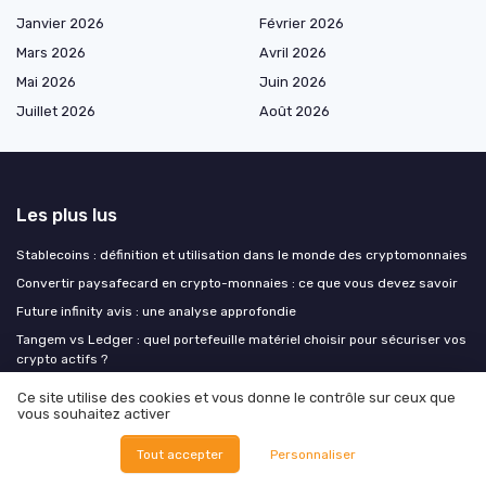
Janvier 2026
Février 2026
Mars 2026
Avril 2026
Mai 2026
Juin 2026
Juillet 2026
Août 2026
Les plus lus
Stablecoins : définition et utilisation dans le monde des cryptomonnaies
Convertir paysafecard en crypto-monnaies : ce que vous devez savoir
Future infinity avis : une analyse approfondie
Tangem vs Ledger : quel portefeuille matériel choisir pour sécuriser vos
crypto actifs ?
L'impact des cryptomonnaies sur le marché boursier : analyse et
Ce site utilise des cookies et vous donne le contrôle sur ceux que
perspectives
vous souhaitez activer
Tout accepter
Personnaliser
Les derniers articles