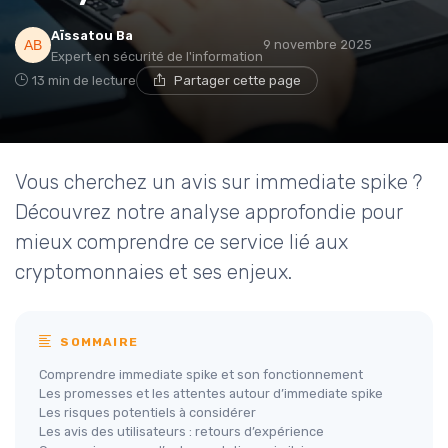
Aïssatou Ba
9 novembre 2025
Expert en sécurité de l'information
13 min de lecture
Partager cette page
Vous cherchez un avis sur immediate spike ?
Découvrez notre analyse approfondie pour
mieux comprendre ce service lié aux
cryptomonnaies et ses enjeux.
SOMMAIRE
Comprendre immediate spike et son fonctionnement
Les promesses et les attentes autour d’immediate spike
Les risques potentiels à considérer
Les avis des utilisateurs : retours d’expérience