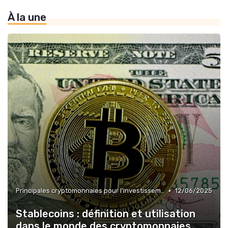
À la une
»
Risques et avantages
»
Terminologie clé
•
Principales cryptomonnaies pour l'investissement
12/06/2025
Stablecoins : définition et utilisation
dans le monde des cryptomonnaies