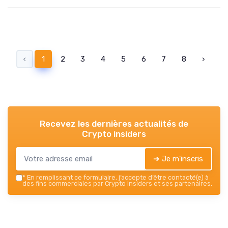
‹
1
2
3
4
5
6
7
8
›
Recevez les dernières actualités de
Crypto insiders
➔ Je m'inscris
*
En remplissant ce formulaire, j’accepte d’être contacté(e) à
des fins commerciales par Crypto insiders et ses partenaires.