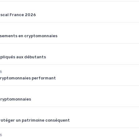
fiscal France 2026
tissements en cryptomonnaies
expliqués aux débutants
6
e cryptomonnaies performant
 cryptomonnaies
 protéger un patrimoine conséquent
6