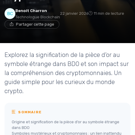
Benoit Charron
22 janvier 2026
11 min de lecture
Technologue Blockchain
Partager cette page
Explorez la signification de la pièce d’or au
symbole étrange dans BDO et son impact sur
la compréhension des cryptomonnaies. Un
guide simple pour les curieux du monde
crypto.
SOMMAIRE
Origine et signification de la pièce d’or au symbole étrange
dans BDO
Symboles mystérieux et cryptomonnaies : un lien inattendu