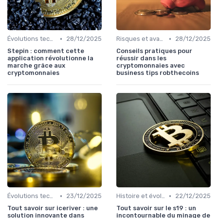
•
•
Évolutions technologiques (DeFi, NFTs, etc.)
28/12/2025
Risques et avantages
28/12/2025
Stepin : comment cette
Conseils pratiques pour
application révolutionne la
réussir dans les
marche grâce aux
cryptomonnaies avec
cryptomonnaies
business tips robthecoins
•
•
Évolutions technologiques (DeFi, NFTs, etc.)
23/12/2025
Histoire et évolution du marché des cryptos
22/12/2025
Tout savoir sur iceriver : une
Tout savoir sur le s19 : un
solution innovante dans
incontournable du minage de