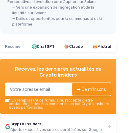
Perspectives d'évolution pour Jupiter sur Solana
— Vers une expansion de l’agrégation et de la
liquidité sur Solana
— Défis et opportunités pour la communauté et la
plateforme
Résumer
ChatGPT
Claude
Mistral
Recevez les dernières actualités de
Crypto insiders
➔ Je m'inscris
*
En remplissant ce formulaire, j’accepte d’être
contacté(e) à des fins commerciales par Crypto insiders
et ses partenaires.
Crypto insiders
Ajoutez-nous à vos sources préférées sur Google