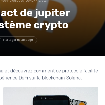
 technologiques (DeFi, NFTs, etc.)
ct de jupiter
ystème crypto
Partager cette page
na et découvrez comment ce protocole facilite
périence DeFi sur la blockchain Solana.