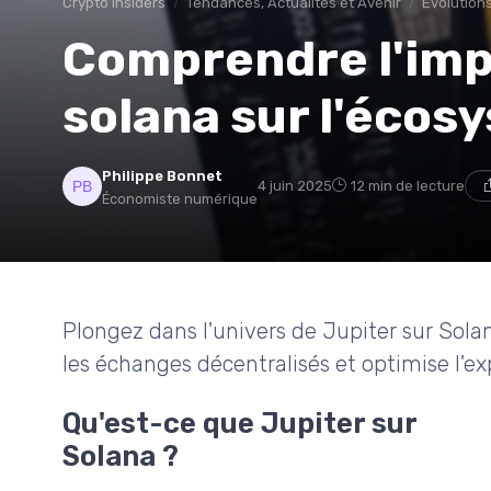
Crypto insiders
Tendances, Actualités et Avenir
Évolutions
Comprendre l'impa
solana sur l'écos
Philippe Bonnet
4 juin 2025
12 min de lecture
Économiste numérique
Plongez dans l'univers de Jupiter sur Sola
les échanges décentralisés et optimise l'ex
Qu'est-ce que Jupiter sur
Solana ?