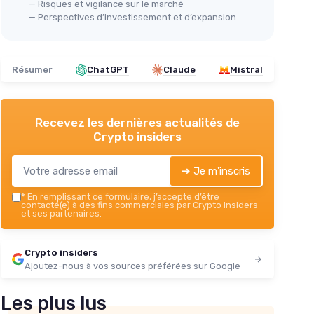
— Risques et vigilance sur le marché
— Perspectives d’investissement et d’expansion
Résumer
ChatGPT
Claude
Mistral
Recevez les dernières actualités de
Crypto insiders
➔ Je m'inscris
*
En remplissant ce formulaire, j’accepte d’être
contacté(e) à des fins commerciales par Crypto insiders
et ses partenaires.
Crypto insiders
Ajoutez-nous à vos sources préférées sur Google
Les plus lus