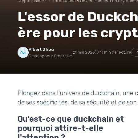
Crypto insiders
Introduction à l'Investissement en Cryptomo
L'essor de Duckch
ère pour les cry
Albert Zhou
21 mai 2025
11 min de lecture
Développeur Ethereum
Plongez dans l'univers de duckchain, une c
de ses spécificités, de sa sécurité et de so
Qu'est-ce que duckchain et
pourquoi attire-t-elle
l'attention ?