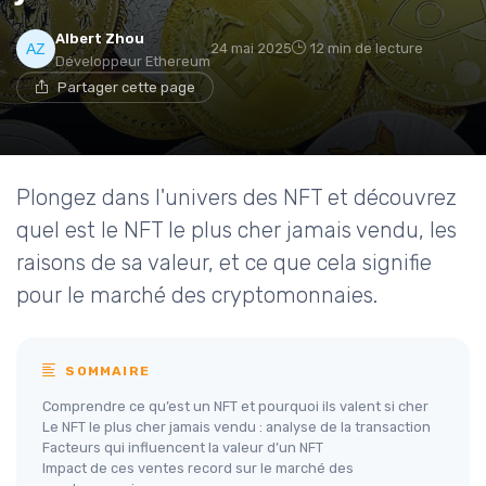
Albert Zhou
24 mai 2025
12 min de lecture
Développeur Ethereum
Partager cette page
Plongez dans l'univers des NFT et découvrez
quel est le NFT le plus cher jamais vendu, les
raisons de sa valeur, et ce que cela signifie
pour le marché des cryptomonnaies.
SOMMAIRE
Comprendre ce qu’est un NFT et pourquoi ils valent si cher
Le NFT le plus cher jamais vendu : analyse de la transaction
Facteurs qui influencent la valeur d’un NFT
Impact de ces ventes record sur le marché des