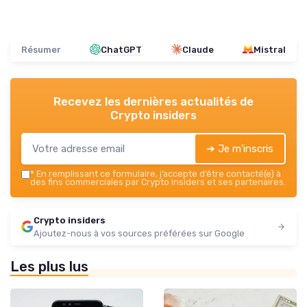
Résumer
ChatGPT
Claude
Mistral
Recevez les dernières actualités de
Crypto insiders
➔ Je m'inscris
*
En remplissant ce formulaire, j’accepte d’être contacté(e) à
des fins commerciales par Crypto insiders et ses partenaires.
Crypto insiders
Ajoutez-nous à vos sources préférées sur Google
Les plus lus