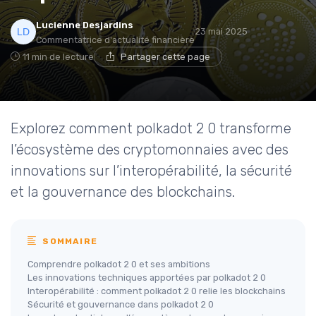
Lucienne Desjardins
23 mai 2025
Commentatrice d'actualité financière
11 min de lecture
Partager cette page
Explorez comment polkadot 2 0 transforme
l’écosystème des cryptomonnaies avec des
innovations sur l’interopérabilité, la sécurité
et la gouvernance des blockchains.
SOMMAIRE
Comprendre polkadot 2 0 et ses ambitions
Les innovations techniques apportées par polkadot 2 0
Interopérabilité : comment polkadot 2 0 relie les blockchains
Sécurité et gouvernance dans polkadot 2 0