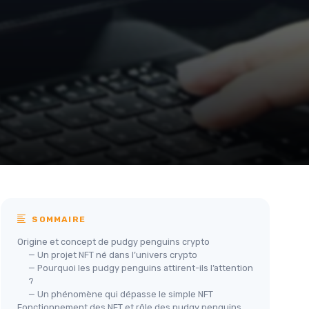
SOMMAIRE
Origine et concept de pudgy penguins crypto
— Un projet NFT né dans l’univers crypto
— Pourquoi les pudgy penguins attirent-ils l’attention
?
— Un phénomène qui dépasse le simple NFT
Fonctionnement des NFT et rôle des pudgy penguins