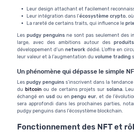
Leur design attachant et facilement reconnais
Leur intégration dans l’
écosystème crypto
, o
La rareté de certains traits, qui influence le
pri
Les
pudgy penguins
ne sont pas seulement des im
large, avec des ambitions autour des
produit
développement d’un
network
dédié. L’offre en circ
leur valeur et à l’augmentation du
volume trading
s
Un phénomène qui dépasse le simple N
Les
pudgy penguins
s’inscrivent dans la tendanc
du
bitcoin
ou de certains projets sur
solana
. Le
échangé en
usd
ou en
pengu eur
, et de l’évolut
sera approfondi dans les prochaines parties, no
pudgy penguins dans l’écosystème blockchain.
Fonctionnement des NFT et rô