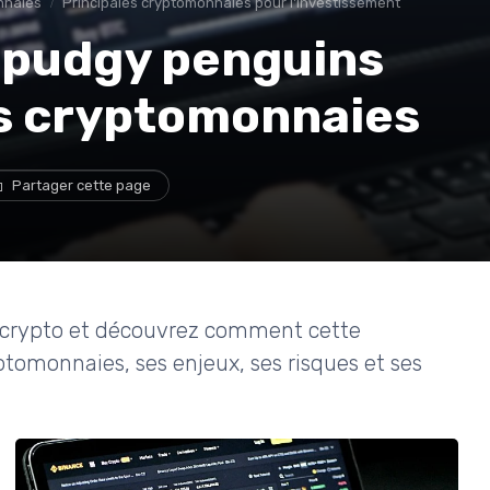
nnaies
Principales cryptomonnaies pour l'investissement
 pudgy penguins
s cryptomonnaies
Partager cette page
 crypto et découvrez comment cette
ptomonnaies, ses enjeux, ses risques et ses