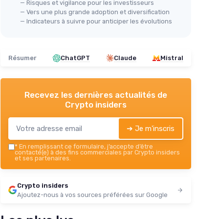
— Risques et vigilance pour les investisseurs
— Vers une plus grande adoption et diversification
— Indicateurs à suivre pour anticiper les évolutions
Résumer
ChatGPT
Claude
Mistral
Recevez les dernières actualités de
Crypto insiders
➔ Je m'inscris
*
En remplissant ce formulaire, j’accepte d’être
contacté(e) à des fins commerciales par Crypto insiders
et ses partenaires.
Crypto insiders
Ajoutez-nous à vos sources préférées sur Google