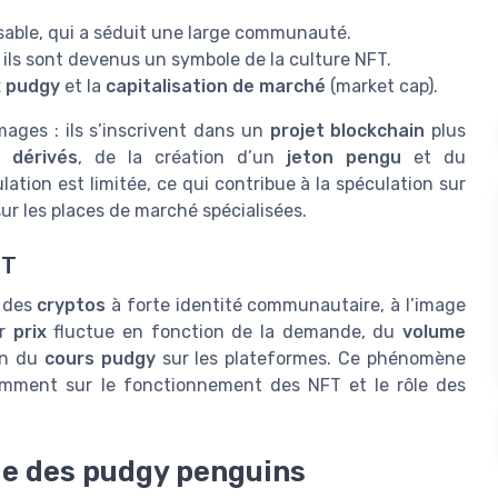
sable, qui a séduit une large communauté.
ù ils sont devenus un symbole de la culture NFT.
x pudgy
et la
capitalisation de marché
(market cap).
ages : ils s’inscrivent dans un
projet blockchain
plus
s dérivés
, de la création d’un
jeton pengu
et du
ulation est limitée, ce qui contribue à la spéculation sur
ur les places de marché spécialisées.
FT
e des
cryptos
à forte identité communautaire, à l’image
ur
prix
fluctue en fonction de la demande, du
volume
ion du
cours pudgy
sur les plateformes. Ce phénomène
tamment sur le fonctionnement des NFT et le rôle des
le des pudgy penguins