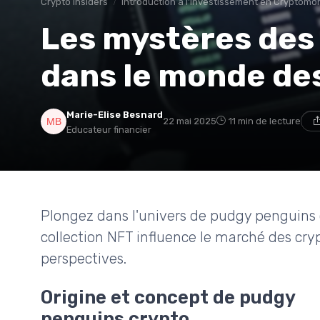
Crypto insiders
Introduction à l'Investissement en Cryptomo
Les mystères des
dans le monde de
Marie-Elise Besnard
22 mai 2025
11 min de lecture
Educateur financier
Plongez dans l'univers de pudgy penguins
collection NFT influence le marché des cry
perspectives.
Origine et concept de pudgy
penguins crypto