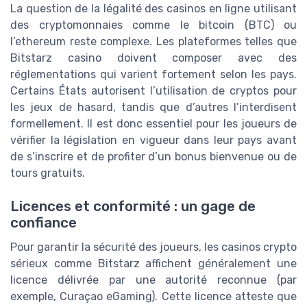
La question de la légalité des casinos en ligne utilisant
des cryptomonnaies comme le bitcoin (BTC) ou
l’ethereum reste complexe. Les plateformes telles que
Bitstarz casino doivent composer avec des
réglementations qui varient fortement selon les pays.
Certains États autorisent l’utilisation de cryptos pour
les jeux de hasard, tandis que d’autres l’interdisent
formellement. Il est donc essentiel pour les joueurs de
vérifier la législation en vigueur dans leur pays avant
de s’inscrire et de profiter d’un bonus bienvenue ou de
tours gratuits.
Licences et conformité : un gage de
confiance
Pour garantir la sécurité des joueurs, les casinos crypto
sérieux comme Bitstarz affichent généralement une
licence délivrée par une autorité reconnue (par
exemple, Curaçao eGaming). Cette licence atteste que