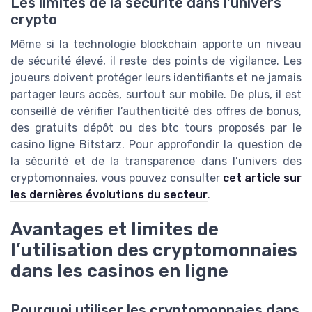
Les limites de la sécurité dans l’univers
crypto
Même si la technologie blockchain apporte un niveau
de sécurité élevé, il reste des points de vigilance. Les
joueurs doivent protéger leurs identifiants et ne jamais
partager leurs accès, surtout sur mobile. De plus, il est
conseillé de vérifier l’authenticité des offres de bonus,
des gratuits dépôt ou des btc tours proposés par le
casino ligne Bitstarz. Pour approfondir la question de
la sécurité et de la transparence dans l’univers des
cryptomonnaies, vous pouvez consulter
cet article sur
les dernières évolutions du secteur
.
Avantages et limites de
l’utilisation des cryptomonnaies
dans les casinos en ligne
Pourquoi utiliser les cryptomonnaies dans