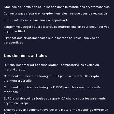
Stablecoins : définition et utilisation dans le monde des cryptomonnaies
Convertir paysafecard en crypto-monnaies : ce que vous devez savoir
Future infinity avis : une analyse approfondie
Tangem vs Ledger : quel portefeuille matériel choisir pour sécuriser vos
crypto actifs ?
L'impact des cryptomonnaies sur le marché boursier : analyse et
perspectives
Les derniers articles
Bull run, bear market et consolidation : comprendre les cycles du
marché crypto
Comment optimiser le staking d’USDT pour un portefeuille crypto
vraiment diversifié
Comment optimiser le staking de l’USDT pour des revenus passifs
maîtrisés
EURC et stablecoins régulés : ce que MiCA change pour les paiements
crypto en Europe
Exacrypt revoir : comment évaluer une plateforme d’échange crypto en