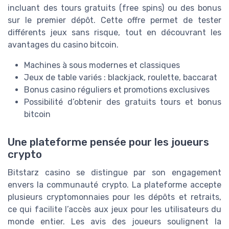
incluant des tours gratuits (free spins) ou des bonus
sur le premier dépôt. Cette offre permet de tester
différents jeux sans risque, tout en découvrant les
avantages du casino bitcoin.
Machines à sous modernes et classiques
Jeux de table variés : blackjack, roulette, baccarat
Bonus casino réguliers et promotions exclusives
Possibilité d’obtenir des gratuits tours et bonus
bitcoin
Une plateforme pensée pour les joueurs
crypto
Bitstarz casino se distingue par son engagement
envers la communauté crypto. La plateforme accepte
plusieurs cryptomonnaies pour les dépôts et retraits,
ce qui facilite l’accès aux jeux pour les utilisateurs du
monde entier. Les avis des joueurs soulignent la