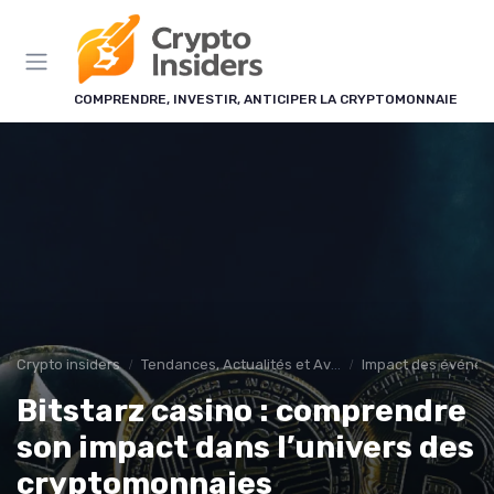
Panneau de gestion des cookies
COMPRENDRE, INVESTIR, ANTICIPER LA CRYPTOMONNAIE
Crypto insiders
Tendances, Actualités et Avenir
Impact des événe
Bitstarz casino : comprendre
son impact dans l’univers des
cryptomonnaies