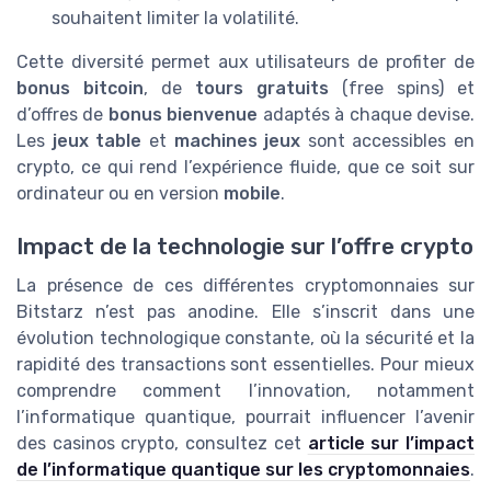
souhaitent limiter la volatilité.
Cette diversité permet aux utilisateurs de profiter de
bonus bitcoin
, de
tours gratuits
(free spins) et
d’offres de
bonus bienvenue
adaptés à chaque devise.
Les
jeux table
et
machines jeux
sont accessibles en
crypto, ce qui rend l’expérience fluide, que ce soit sur
ordinateur ou en version
mobile
.
Impact de la technologie sur l’offre crypto
La présence de ces différentes cryptomonnaies sur
Bitstarz n’est pas anodine. Elle s’inscrit dans une
évolution technologique constante, où la sécurité et la
rapidité des transactions sont essentielles. Pour mieux
comprendre comment l’innovation, notamment
l’informatique quantique, pourrait influencer l’avenir
des casinos crypto, consultez cet
article sur l’impact
de l’informatique quantique sur les cryptomonnaies
.