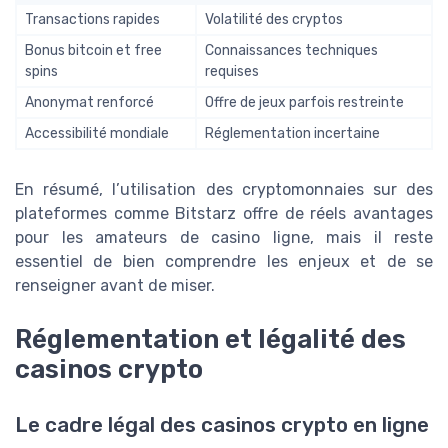
Transactions rapides
Volatilité des cryptos
Bonus bitcoin et free
Connaissances techniques
spins
requises
Anonymat renforcé
Offre de jeux parfois restreinte
Accessibilité mondiale
Réglementation incertaine
En résumé, l’utilisation des cryptomonnaies sur des
plateformes comme Bitstarz offre de réels avantages
pour les amateurs de casino ligne, mais il reste
essentiel de bien comprendre les enjeux et de se
renseigner avant de miser.
Réglementation et légalité des
casinos crypto
Le cadre légal des casinos crypto en ligne