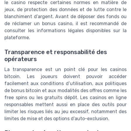
le casino respecte certaines normes en matière de
jeux, de protection des données et de lutte contre le
blanchiment d’argent. Avant de déposer des fonds ou
de réclamer un bonus casino, il est recommandé de
consulter les informations légales disponibles sur la
plateforme.
Transparence et responsabilité des
opérateurs
La transparence est un point clé pour les casinos
bitcoin. Les joueurs doivent pouvoir accéder
facilement aux conditions d’utilisation, aux politiques
de bonus bitcoin et aux modalités des offres comme les
free spins ou les gratuits dépôt. Les casinos en ligne
responsables mettent aussi en place des outils pour
limiter les risques liés au jeu excessif, notamment des
limites de mise et des options d’auto-exclusion.