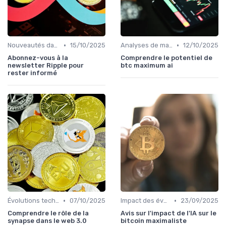
•
•
Nouveautés dans le monde des cryptos
15/10/2025
Analyses de marché et prédictions
12/10/2025
Abonnez-vous à la
Comprendre le potentiel de
newsletter Ripple pour
btc maximum ai
rester informé
•
•
Évolutions technologiques (DeFi, NFTs, etc.)
07/10/2025
Impact des événements mondiaux
23/09/2025
Comprendre le rôle de la
Avis sur l'impact de l'IA sur le
synapse dans le web 3.0
bitcoin maximaliste