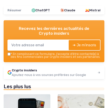
Résumer
ChatGPT
Claude
Mistral
Recevez les dernières actualités de
Crypto insiders
➔ Je m'inscris
*
En remplissant ce formulaire, j’accepte d’être contacté(e) à
des fins commerciales par Crypto insiders et ses partenaires.
Crypto insiders
Ajoutez-nous à vos sources préférées sur Google
Les plus lus