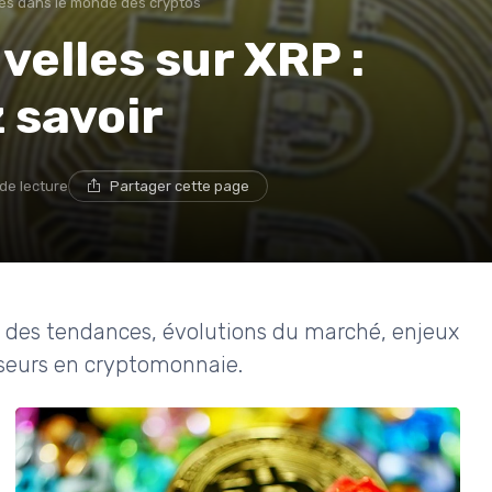
s dans le monde des cryptos
velles sur XRP :
 savoir
 de lecture
Partager cette page
se des tendances, évolutions du marché, enjeux
isseurs en cryptomonnaie.