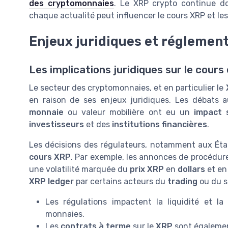
des cryptomonnaies
. Le XRP crypto continue d
chaque actualité peut influencer le cours XRP et les
Enjeux juridiques et réglemen
Les implications juridiques sur le cours 
Le secteur des cryptomonnaies, et en particulier le
en raison de ses enjeux juridiques. Les débats 
monnaie
ou valeur mobilière ont eu un
impact s
investisseurs
et des
institutions financières
.
Les décisions des régulateurs, notamment aux Éta
cours XRP
. Par exemple, les annonces de procédure
une volatilité marquée du
prix XRP
en
dollars
et e
XRP ledger
par certains acteurs du
trading
ou du s
Les régulations impactent la liquidité et la
monnaies.
Les
contrats à terme
sur le
XRP
sont également