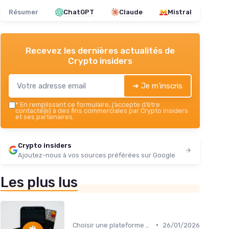
Résumer
ChatGPT
Claude
Mistral
Recevez les dernières actualités de
Crypto insiders
➔ Je m'inscris
*
En remplissant ce formulaire, j’accepte d’être
contacté(e) à des fins commerciales par Crypto insiders
et ses partenaires.
Crypto insiders
Ajoutez-nous à vos sources préférées sur Google
Les plus lus
•
Choisir une plateforme d'échange
26/01/2026