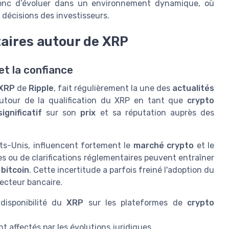
onc d’évoluer dans un environnement dynamique, où
 décisions des investisseurs.
taires autour de XRP
et la confiance
XRP
de
Ripple
, fait régulièrement la une des
actualités
autour de la qualification du XRP en tant que
crypto
ignificatif
sur son
prix
et sa réputation auprès des
ts-Unis, influencent fortement le
marché crypto
et le
s ou de clarifications réglementaires peuvent entraîner
n
bitcoin
. Cette incertitude a parfois freiné l'adoption du
ecteur bancaire.
 disponibilité du
XRP
sur les plateformes de
crypto
 affectés par les évolutions juridiques.