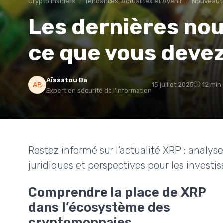
Crypto insiders
Tendances, Actualités et Avenir
Nouveauté
Les dernières nou
ce que vous devez
Aïssatou Ba
15 juillet 2025
12 min
Expert en sécurité de l'information
Restez informé sur l’actualité XRP : analy
juridiques et perspectives pour les invest
Comprendre la place de XRP
dans l’écosystème des
cryptomonnaies