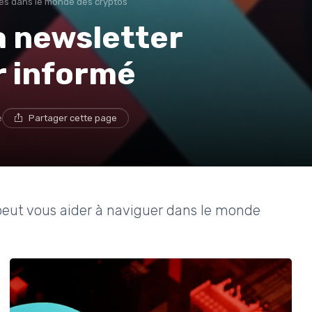
s dans le monde des cryptos
a newsletter
r informé
e
Partager cette page
eut vous aider à naviguer dans le monde