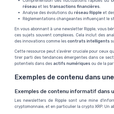
Compréhension des fluctuations rapides du
c
réseau
et les
transactions financières
.
Analyse des évolutions du
réseau Ripple
et des
Règlementations changeantes influençant le sta
En vous abonnant à une newsletter Ripple, vous béné
ces sujets souvent complexes. Cela inclut des an
des innovations comme les
contrats intelligents
su
Cette ressource peut s'avérer cruciale pour ceux qu
tirer parti des tendances émergentes dans ce secte
potentiels dans des
actifs numériques
ou de la par
Exemples de contenu dans une
Exemples de contenu informatif dans u
Les newsletters de Ripple sont une mine d'info
cryptomonnaie, et en particulier la crypto XRP. Un a