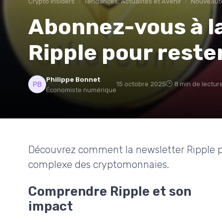
Crypto insiders
Tendances, Actualités et Avenir
Nouveauté
Abonnez-vous à l
Ripple pour reste
Philippe Bonnet
15 octobre 2025
8 min de lectur
Économiste numérique
Découvrez comment la newsletter Ripple p
complexe des cryptomonnaies.
Comprendre Ripple et son
impact