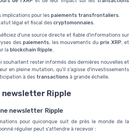
ours de l'XRP
et de leur impact sur les
transactions
 implications pour les
paiements transfrontaliers
.
tut légal et fiscal des
cryptomonnaies
.
ficiez d'une source directe et fiable d'informations sur
alyses des
paiements
, les mouvements du
prix XRP
, et
r la
blockchain Ripple
.
i souhaitent rester informés des dernières nouvelles et
ur en pleine mutation, qu'il s'agisse d'investissements
ticipation à des
transactions
à grande échelle.
 newsletter Ripple
ne newsletter Ripple
rmations pour quiconque suit de près le monde de la
bonné régulier peut s'attendre à recevoir :