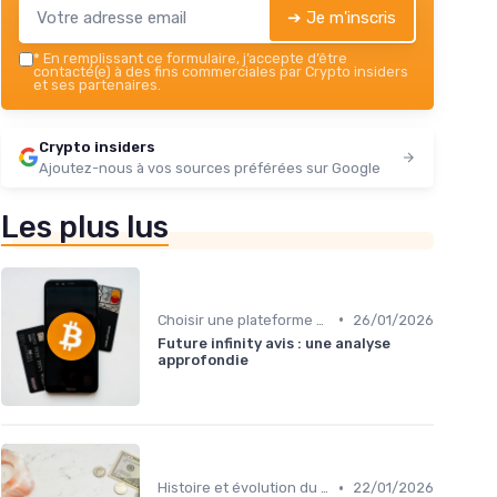
➔ Je m'inscris
*
En remplissant ce formulaire, j’accepte d’être
contacté(e) à des fins commerciales par Crypto insiders
et ses partenaires.
Crypto insiders
Ajoutez-nous à vos sources préférées sur Google
Les plus lus
•
Choisir une plateforme d'échange
26/01/2026
Future infinity avis : une analyse
approfondie
•
Histoire et évolution du marché des cryptos
22/01/2026