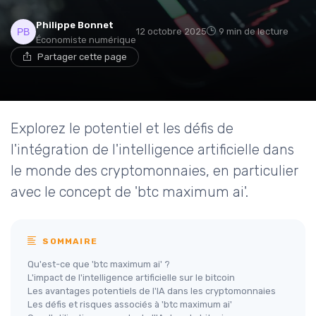
Philippe Bonnet
12 octobre 2025
9 min de lecture
Économiste numérique
Partager cette page
Explorez le potentiel et les défis de
l'intégration de l'intelligence artificielle dans
le monde des cryptomonnaies, en particulier
avec le concept de 'btc maximum ai'.
SOMMAIRE
Qu'est-ce que 'btc maximum ai' ?
L'impact de l'intelligence artificielle sur le bitcoin
Les avantages potentiels de l'IA dans les cryptomonnaies
Les défis et risques associés à 'btc maximum ai'