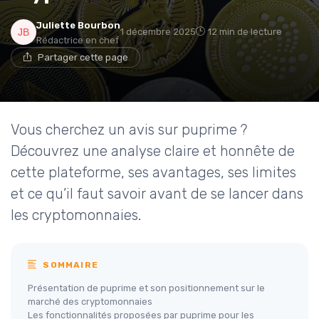
Juliette Bourbon
1 décembre 2025
12 min de lecture
Rédactrice en chef
Partager cette page
Vous cherchez un avis sur puprime ?
Découvrez une analyse claire et honnête de
cette plateforme, ses avantages, ses limites
et ce qu’il faut savoir avant de se lancer dans
les cryptomonnaies.
SOMMAIRE
Présentation de puprime et son positionnement sur le
marché des cryptomonnaies
Les fonctionnalités proposées par puprime pour les