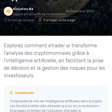
Aïssatou Ba
13 novembre 2025
Expert en sécurité de l'information
12 min de lecture
Partager cette page
Explorez comment etrader ai transforme
l’analyse des cryptomonnaies grâce à
l’intelligence artificielle, en facilitant la prise
de décision et la gestion des risques pour les
investisseurs.
SOMMAIRE
Comprendre le rôle de l’intelligence artificielle dans la crypto
Les fonctionnalités clés d’etrader ai pour les investisseurs
Avantages et limites de l’utilisation d’etrader ai