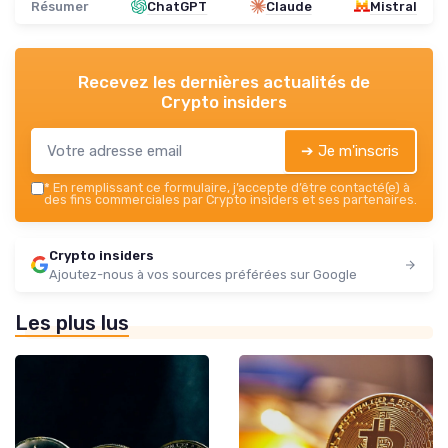
Résumer
ChatGPT
Claude
Mistral
Recevez les dernières actualités de
Crypto insiders
➔ Je m'inscris
*
En remplissant ce formulaire, j’accepte d’être contacté(e) à
des fins commerciales par Crypto insiders et ses partenaires.
Crypto insiders
Ajoutez-nous à vos sources préférées sur Google
Les plus lus