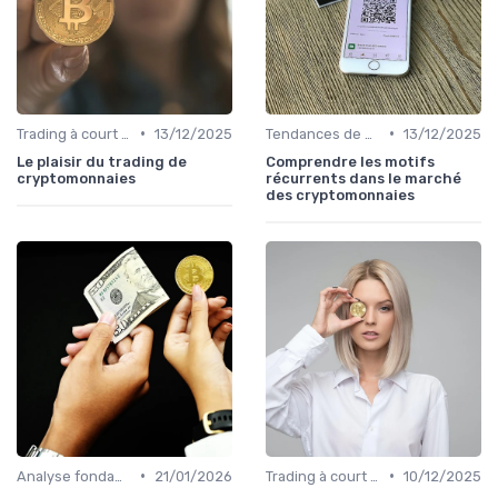
•
•
Trading à court terme vs investissement à long terme
13/12/2025
Tendances de marché et indicateurs
13/12/2025
Le plaisir du trading de
Comprendre les motifs
cryptomonnaies
récurrents dans le marché
des cryptomonnaies
•
•
Analyse fondamentale et technique
21/01/2026
Trading à court terme vs investissement à long terme
10/12/2025