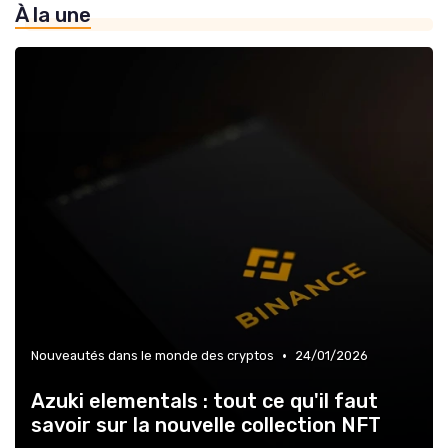
À la une
»
Futur des investissements en cryptomonnaies
•
Nouveautés dans le monde des cryptos
24/01/2026
Azuki elementals : tout ce qu'il faut
savoir sur la nouvelle collection NFT