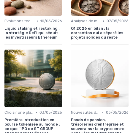
•
•
Évolutions technologiques (DeFi, NFTs, etc.)
10/05/2026
Analyses de marché et prédictions
07/05/2026
Liquid staking et restaking :
Q1 2026 en bilan : la
la stratégie DeFi qui séduit
correction qui a séparé les
les investisseurs Ethereum
projets solides du reste
•
•
Choisir une plateforme d'échange
03/05/2026
Nouveautés dans le monde des cryptos
03/05/2026
Première introduction en
Fonds de pension,
bourse tokenisée au monde :
trésoreries d'entreprise et
ce que l'IPO de ST GROUP
souverains : la crypto entre