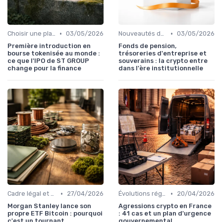
•
•
Choisir une plateforme d'échange
03/05/2026
Nouveautés dans le monde des cryptos
03/05/2026
Première introduction en
Fonds de pension,
bourse tokenisée au monde :
trésoreries d'entreprise et
ce que l'IPO de ST GROUP
souverains : la crypto entre
change pour la finance
dans l'ère institutionnelle
•
•
Cadre légal et conformité
27/04/2026
Évolutions réglementaires
20/04/2026
Morgan Stanley lance son
Agressions crypto en France
propre ETF Bitcoin : pourquoi
: 41 cas et un plan d'urgence
c'est un tournant
gouvernemental