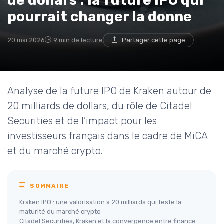
de dollars : la future IPO qui
pourrait changer la donne
20 mai 2026
9 min de lecture
Partager cette page
Analyse de la future IPO de Kraken autour de
20 milliards de dollars, du rôle de Citadel
Securities et de l’impact pour les
investisseurs français dans le cadre de MiCA
et du marché crypto.
SOMMAIRE
Kraken IPO : une valorisation à 20 milliards qui teste la
maturité du marché crypto
Citadel Securities, Kraken et la convergence entre finance