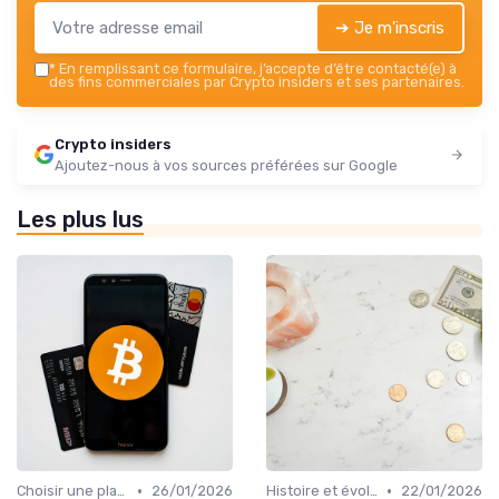
➔ Je m'inscris
*
En remplissant ce formulaire, j’accepte d’être contacté(e) à
des fins commerciales par Crypto insiders et ses partenaires.
Crypto insiders
Ajoutez-nous à vos sources préférées sur Google
Les plus lus
•
•
Choisir une plateforme d'échange
26/01/2026
Histoire et évolution du marché des cryptos
22/01/2026