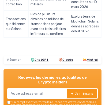
consultées au 10
correction
milliards
mars 2026
Pics de plusieurs
Explorateurs de
Transactions
dizaines de millions de
blockchain Solana,
quotidiennes
transactions par jour,
données agrégées
sur Solana
avec des frais unitaires
début 2026
inférieurs au centime
Résumer
ChatGPT
Claude
Mistral
Recevez les dernières actualités de
Crypto insiders
➔ Je m'inscris
*
En remplissant ce formulaire, j’accepte d’être contacté(e) à
des fins commerciales par Crypto insiders et ses partenaires.