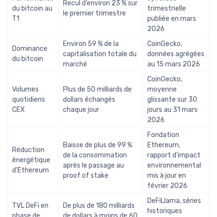
Recul d’environ 23 % sur
du bitcoin au
trimestrielle
le premier trimestre
T1
publiée en mars
2026
Environ 59 % de la
CoinGecko,
Dominance
capitalisation totale du
données agrégées
du bitcoin
marché
au 15 mars 2026
CoinGecko,
Volumes
Plus de 50 milliards de
moyenne
quotidiens
dollars échangés
glissante sur 30
CEX
chaque jour
jours au 31 mars
2026
Fondation
Baisse de plus de 99 %
Ethereum,
Réduction
de la consommation
rapport d’impact
énergétique
après le passage au
environnemental
d’Ethereum
proof of stake
mis à jour en
février 2026
DeFiLlama, séries
TVL DeFi en
De plus de 180 milliards
historiques
phase de
de dollars à moins de 60