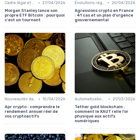
•
•
Cadre légal et conformité
27/04/2026
Évolutions réglementaires
20/04/2026
Morgan Stanley lance son
Agressions crypto en France
propre ETF Bitcoin : pourquoi
: 41 cas et un plan d'urgence
c'est un tournant
gouvernemental
•
•
Nouveautés dans le monde des cryptos
10/04/2026
Automatisation et robots de trading
21/03/2026
Apr crypto : comprendre le
Tether gold blockchain :
rendement annuel réel de
comment le XAUT relie l’or
vos cryptoactifs
physique aux actifs
numériques