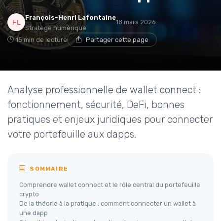
François-Henri Lafontaine
18 mars 2026
Stratège numérique
15 min de lecture
Partager cette page
Analyse professionnelle de wallet connect :
fonctionnement, sécurité, DeFi, bonnes
pratiques et enjeux juridiques pour connecter
votre portefeuille aux dapps.
SOMMAIRE
Comprendre wallet connect et le rôle central du portefeuille
crypto
De la théorie à la pratique : comment connecter un wallet à
une dapp