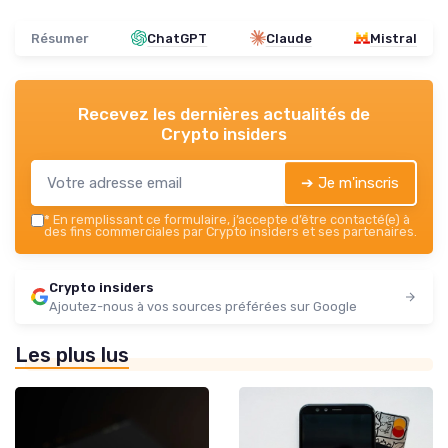
Résumer
ChatGPT
Claude
Mistral
Recevez les dernières actualités de
Crypto insiders
➔ Je m'inscris
*
En remplissant ce formulaire, j’accepte d’être contacté(e) à
des fins commerciales par Crypto insiders et ses partenaires.
Crypto insiders
Ajoutez-nous à vos sources préférées sur Google
Les plus lus