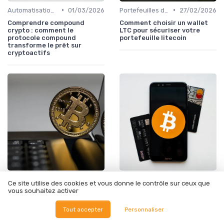
•
•
Automatisation et robots de trading
01/03/2026
Portefeuilles de cryptomonnaies
27/02/2026
Comprendre compound
Comment choisir un wallet
crypto : comment le
LTC pour sécuriser votre
protocole compound
portefeuille litecoin
transforme le prêt sur
cryptoactifs
•
•
Automatisation et robots de trading
27/02/2026
Automatisation et robots de trading
24/02/2026
Ce site utilise des cookies et vous donne le contrôle sur ceux que
vous souhaitez activer
Depin crypto : comment les
Trc 20 sur Tron : comprendre
infrastructures physiques
ce standard de tokens pour
décentralisées
sécuriser vos transactions
Tout accepter
Personnaliser
transforment le monde réel
en USDT