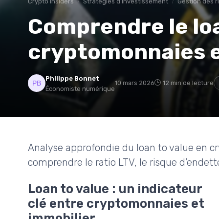
Crypto insiders
Stratégies d'Investissement
Gestion des r
Comprendre le loa
cryptomonnaies e
Philippe Bonnet
10 mars 2026
12 min de lecture
Économiste numérique
Analyse approfondie du loan to value en c
comprendre le ratio LTV, le risque d’endet
Loan to value : un indicateur
clé entre cryptomonnaies et
immobilier