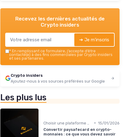
Recevez les dernières actualités de
Crypto insiders
➔ Je m'inscris
*
En remplissant ce formulaire, j’accepte d’être
contacté(e) à des fins commerciales par Crypto insiders
et ses partenaires.
Crypto insiders
Ajoutez-nous à vos sources préférées sur Google
Les plus lus
•
Choisir une plateforme d'échange
15/01/2026
Convertir paysafecard en crypto-
monnaies : ce que vous devez savoir