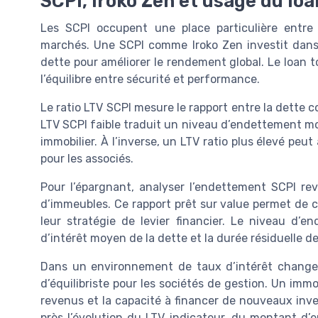
SCPI, Iroko Zen et usage du loa
Les SCPI occupent une place particulière entre l
marchés. Une SCPI comme Iroko Zen investit dans d
dette pour améliorer le rendement global. Le loan t
l’équilibre entre sécurité et performance.
Le ratio LTV SCPI mesure le rapport entre la dette c
LTV SCPI faible traduit un niveau d’endettement mod
immobilier. À l’inverse, un LTV ratio plus élevé peut
pour les associés.
Pour l’épargnant, analyser l’endettement SCPI revi
d’immeubles. Ce rapport prêt sur value permet de co
leur stratégie de levier financier. Le niveau d’
d’intérêt moyen de la dette et la durée résiduelle de
Dans un environnement de taux d’intérêt changea
d’équilibriste pour les sociétés de gestion. Un immobi
revenus et la capacité à financer de nouveaux inve
près l’évolution du LTV indicateur, du montant d