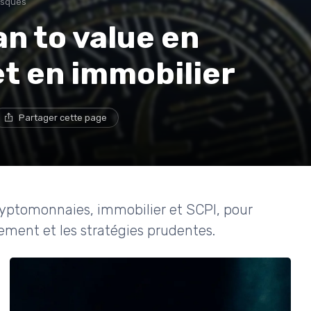
isques
n to value en
t en immobilier
Partager cette page
ryptomonnaies, immobilier et SCPI, pour
tement et les stratégies prudentes.