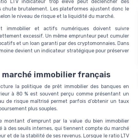
atio LTV indicateur trop élevé peut déclencher des
es chute brutalement. Les plateformes ajustent donc le
elon le niveau de risque et la liquidité du marché.
nt immobilier et actifs numériques doivent suivre
ndettement excessif. Un même emprunteur peut cumuler
locatifs et un loan garanti par des cryptomonnaies. Dans
rimoine devient un indicateur stratégique pour préserver
du marché immobilier français
ructure la politique de prêt immobilier des banques en
férieur à 80 % est souvent perçu comme présentant un
eau de risque maîtrisé permet parfois d’obtenir un taux
boursement plus souples.
le montant d’emprunt par la value du bien immobilier
ré à des seuils internes, qui tiennent compte du marché
r et de la stabilité de ses revenus. Lorsque le ratio LTV