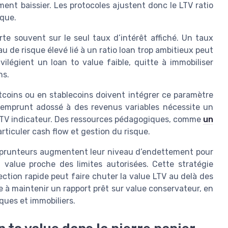
ment baissier. Les protocoles ajustent donc le LTV ratio
ique.
rte souvent sur le seul taux d’intérêt affiché. Un taux
au de risque élevé lié à un ratio loan trop ambitieux peut
ilégient un loan to value faible, quitte à immobiliser
ns.
tcoins ou en stablecoins doivent intégrer ce paramètre
’emprunt adossé à des revenus variables nécessite un
o LTV indicateur. Des ressources pédagogiques, comme
un
articuler cash flow et gestion du risque.
mprunteurs augmentent leur niveau d’endettement pour
n value proche des limites autorisées. Cette stratégie
ection rapide peut faire chuter la value LTV au delà des
e à maintenir un rapport prêt sur value conservateur, en
ques et immobiliers.