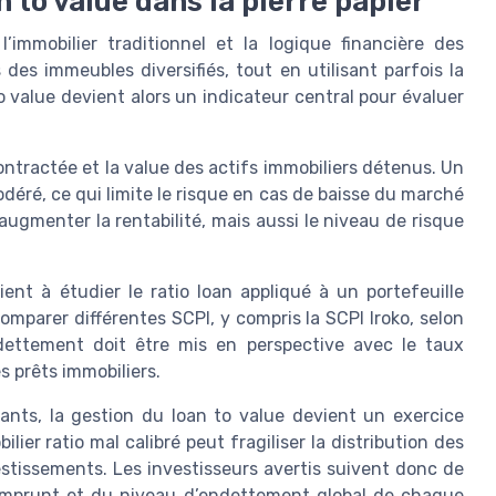
n to value dans la pierre papier
’immobilier traditionnel et la logique financière des
es immeubles diversifiés, tout en utilisant parfois la
o value devient alors un indicateur central pour évaluer
ontractée et la value des actifs immobiliers détenus. Un
éré, ce qui limite le risque en cas de baisse du marché
 augmenter la rentabilité, mais aussi le niveau de risque
ent à étudier le ratio loan appliqué à un portefeuille
mparer différentes SCPI, y compris la SCPI Iroko, selon
endettement doit être mis en perspective avec le taux
s prêts immobiliers.
nts, la gestion du loan to value devient un exercice
lier ratio mal calibré peut fragiliser la distribution des
stissements. Les investisseurs avertis suivent donc de
’emprunt et du niveau d’endettement global de chaque