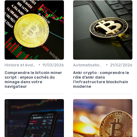
•
•
Histoire et évolution du marché des cryptos
11/03/2026
Automatisation et robots de trading
21/02/2026
Comprendre le bitcoin miner
Ankr crypto : comprendre le
script : enjeux cachés du
rôle d’ankr dans
minage dans votre
l’infrastructure blockchain
navigateur
moderne