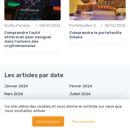
•
•
Outils d'analyse et de suivi
04/01/2026
Portefeuilles de cryptomonnaies
30/12/2025
Comprendre l'outil
Comprendre le portefeuille
etherscan pour naviguer
Solana
dans l'univers des
cryptomonnaies
Les articles par date
Janvier 2024
Février 2024
Mars 2024
Juillet 2024
Octobre 2024
Novembre 2024
Ce site utilise des cookies et vous donne le contrôle sur ceux que
Décembre 2024
Février 2025
vous souhaitez activer
Mars 2025
Avril 2025
Tout accepter
Personnaliser
Mai 2025
Juin 2025