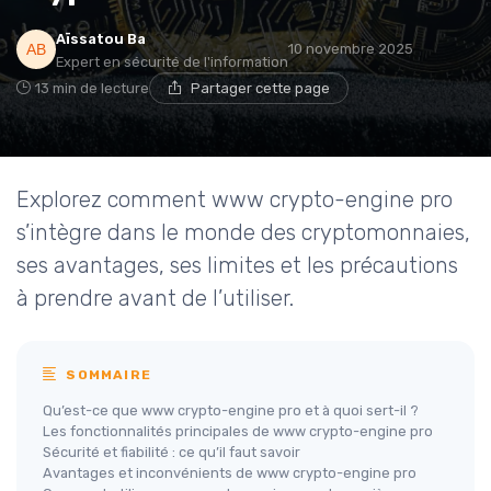
Aïssatou Ba
10 novembre 2025
Expert en sécurité de l'information
13 min de lecture
Partager cette page
Explorez comment www crypto-engine pro
s’intègre dans le monde des cryptomonnaies,
ses avantages, ses limites et les précautions
à prendre avant de l’utiliser.
SOMMAIRE
Qu’est-ce que www crypto-engine pro et à quoi sert-il ?
Les fonctionnalités principales de www crypto-engine pro
Sécurité et fiabilité : ce qu’il faut savoir
Avantages et inconvénients de www crypto-engine pro