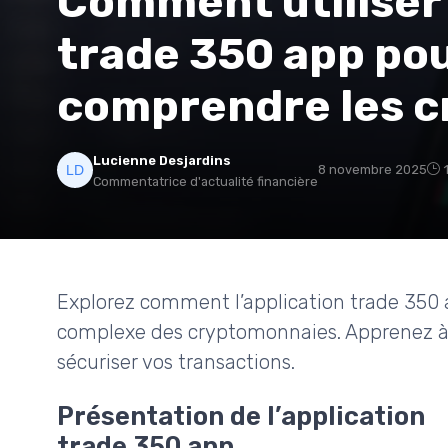
Comment utiliser 
trade 350 app po
comprendre les 
Lucienne Desjardins
8 novembre 2025
Commentatrice d'actualité financière
Explorez comment l’application trade 350 
complexe des cryptomonnaies. Apprenez à g
sécuriser vos transactions.
Présentation de l’application
trade 350 app