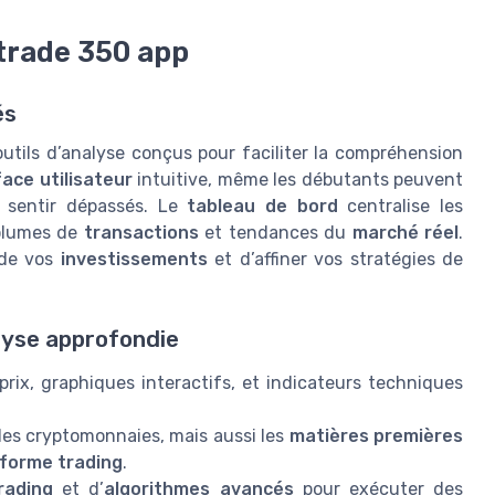
 trade 350 app
és
utils d’analyse conçus pour faciliter la compréhension
face utilisateur
intuitive, même les débutants peuvent
 sentir dépassés. Le
tableau de bord
centralise les
olumes de
transactions
et tendances du
marché réel
.
de vos
investissements
et d’affiner vos stratégies de
lyse approfondie
prix, graphiques interactifs, et indicateurs techniques
r les cryptomonnaies, mais aussi les
matières premières
forme trading
.
rading
et d’
algorithmes avancés
pour exécuter des