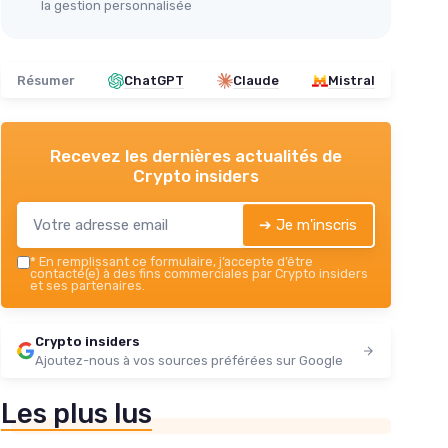
la gestion personnalisée
Résumer
ChatGPT
Claude
Mistral
Recevez les dernières actualités de
Crypto insiders
➔ Je m'inscris
*
En remplissant ce formulaire, j’accepte d’être
contacté(e) à des fins commerciales par Crypto insiders
et ses partenaires.
Crypto insiders
Ajoutez-nous à vos sources préférées sur Google
Les plus lus