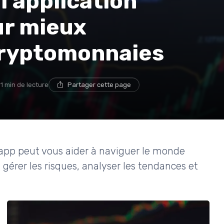
l’application
ur mieux
cryptomonnaies
11 min de lecture
Partager cette page
app peut vous aider à naviguer le monde
érer les risques, analyser les tendances et