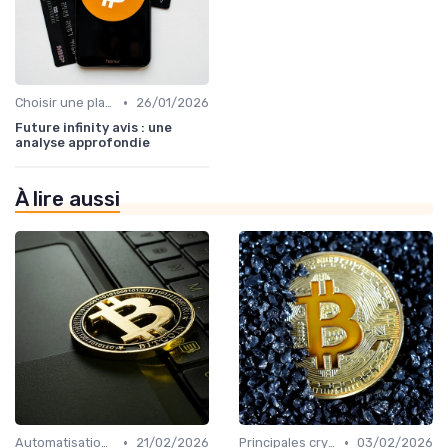
•
Choisir une plateforme d'échange
26/01/2026
Future infinity avis : une
analyse approfondie
À lire aussi
•
•
Automatisation et robots de trading
21/02/2026
Principales cryptomonnaies pour l'investissement
03/02/2026