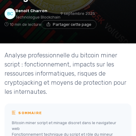
Benoit Charron
9 septembre 2025
Technologue Blockchain
10 min de lecture
Partager cette page
Analyse professionnelle du bitcoin miner
script : fonctionnement, impacts sur les
ressources informatiques, risques de
cryptojacking et moyens de protection pour
les internautes.
SOMMAIRE
Bitcoin miner script et minage discret dans le navigateur
web
Fonctionnement technique du script et rôle du mineur