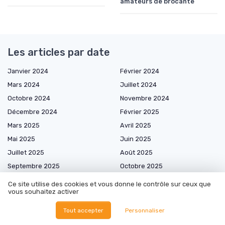
amateurs de brocante
Les articles par date
Janvier 2024
Février 2024
Mars 2024
Juillet 2024
Octobre 2024
Novembre 2024
Décembre 2024
Février 2025
Mars 2025
Avril 2025
Mai 2025
Juin 2025
Juillet 2025
Août 2025
Septembre 2025
Octobre 2025
Novembre 2025
Décembre 2025
Ce site utilise des cookies et vous donne le contrôle sur ceux que
vous souhaitez activer
Janvier 2026
Février 2026
Mars 2026
Avril 2026
Tout accepter
Personnaliser
Mai 2026
Juin 2026