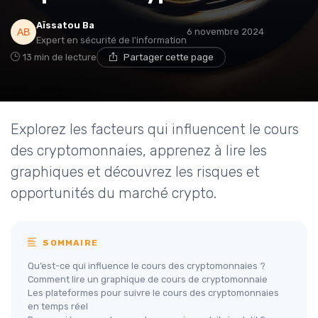
Aïssatou Ba
6 novembre 2024
Expert en sécurité de l'information
13 min de lecture
Partager cette page
Explorez les facteurs qui influencent le cours
des cryptomonnaies, apprenez à lire les
graphiques et découvrez les risques et
opportunités du marché crypto.
SOMMAIRE
Qu’est-ce qui influence le cours des cryptomonnaies ?
Comment lire un graphique de cours de cryptomonnaie
Les plateformes pour suivre le cours des cryptomonnaies
en temps réel