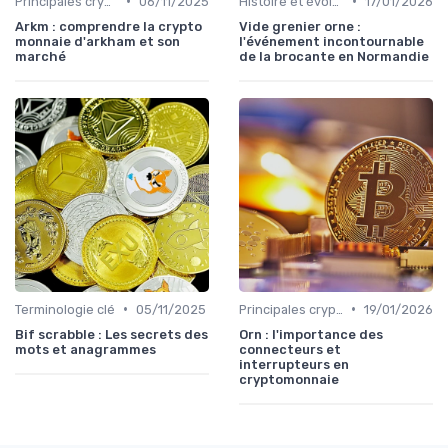
•
•
Principales cryptomonnaies pour l'investissement
06/11/2025
Histoire et évolution du marché des cryptos
17/01/2026
Arkm : comprendre la crypto
Vide grenier orne :
monnaie d'arkham et son
l'événement incontournable
marché
de la brocante en Normandie
•
•
Terminologie clé
05/11/2025
Principales cryptomonnaies pour l'investissement
19/01/2026
Bif scrabble : Les secrets des
Orn : l'importance des
mots et anagrammes
connecteurs et
interrupteurs en
cryptomonnaie