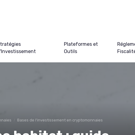
tratégies
Plateformes et
Régleme
'Investissement
Outils
Fiscalit
nnaies
Bases de l'investissement en cryptomonnaies