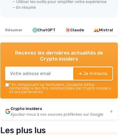
— Utiliser les outils pour simplifier votre expérience
— En résumé
Résumer
ChatGPT
Claude
Mistral
Recevez les dernières actualités de
Crypto insiders
➔ Je m'inscris
*
En remplissant ce formulaire, j’accepte d’être
contacté(e) à des fins commerciales par Crypto insiders
et ses partenaires.
Crypto insiders
Ajoutez-nous à vos sources préférées sur Google
Les plus lus