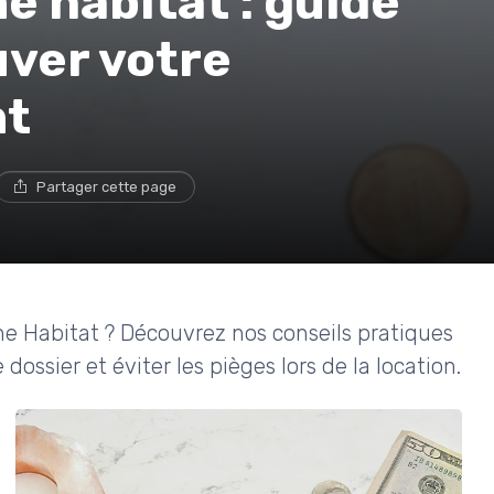
e habitat : guide
uver votre
nt
Partager cette page
e Habitat ? Découvrez nos conseils pratiques
ossier et éviter les pièges lors de la location.