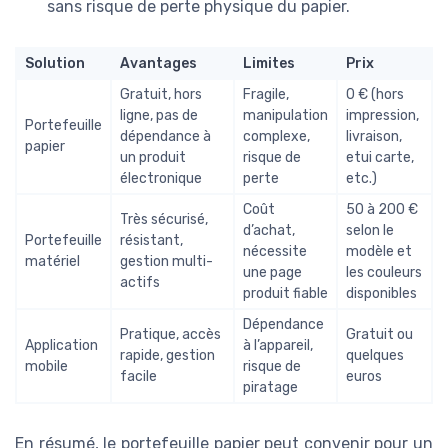
sans risque de perte physique du papier.
Solution
Avantages
Limites
Prix
Gratuit, hors
Fragile,
0 € (hors
ligne, pas de
manipulation
impression,
Portefeuille
dépendance à
complexe,
livraison,
papier
un produit
risque de
etui carte,
électronique
perte
etc.)
Coût
50 à 200 €
Très sécurisé,
d’achat,
selon le
Portefeuille
résistant,
nécessite
modèle et
matériel
gestion multi-
une page
les couleurs
actifs
produit fiable
disponibles
Dépendance
Pratique, accès
Gratuit ou
Application
à l’appareil,
rapide, gestion
quelques
mobile
risque de
facile
euros
piratage
En résumé, le portefeuille papier peut convenir pour un