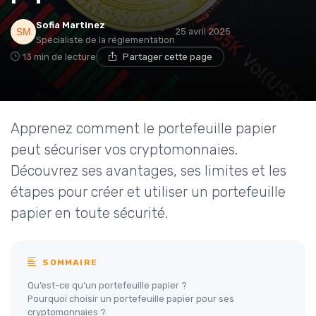
Sofia Martinez
25 avril 2025
Spécialiste de la réglementation
13 min de lecture
Partager cette page
Apprenez comment le portefeuille papier
peut sécuriser vos cryptomonnaies.
Découvrez ses avantages, ses limites et les
étapes pour créer et utiliser un portefeuille
papier en toute sécurité.
SOMMAIRE
Qu’est-ce qu’un portefeuille papier ?
Pourquoi choisir un portefeuille papier pour ses
cryptomonnaies ?