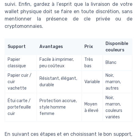
suivi. Enfin, gardez à l’esprit que la livraison de votre
wallet physique doit se faire en toute discrétion, sans
mentionner la présence de cle privée ou de
cryptomonnaies.
Disponible
Support
Avantages
Prix
couleurs
Papier
Facile à imprimer,
Très
Blanc
classique
peu coûteux
bas
Papier cuir /
Noir,
Résistant, élégant,
cuir
Variable
marron,
durable
vachette
autres
Noir,
Étui carte /
Protection accrue,
Moyen
marron,
portefeuille
style homme
à élevé
couleurs
cuir
femme
variées
En suivant ces étapes et en choisissant le bon support,