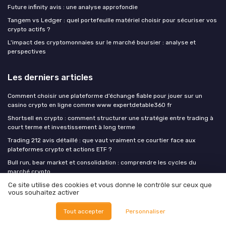
Future infinity avis : une analyse approfondie
Tangem vs Ledger : quel portefeuille matériel choisir pour sécuriser vos
crypto actifs ?
L'impact des cryptomonnaies sur le marché boursier : analyse et
perspectives
Les derniers articles
Comment choisir une plateforme d’échange fiable pour jouer sur un
casino crypto en ligne comme www expertdetable360 fr
Shortsell en crypto : comment structurer une stratégie entre trading à
court terme et investissement à long terme
Trading 212 avis détaillé : que vaut vraiment ce courtier face aux
plateformes crypto et actions ETF ?
Bull run, bear market et consolidation : comprendre les cycles du
marché crypto
Ce site utilise des cookies et vous donne le contrôle sur ceux que
Comment optimiser le staking d’USDT pour un portefeuille crypto
vous souhaitez activer
vraiment diversifié
Tout accepter
Personnaliser
Crypto insiders