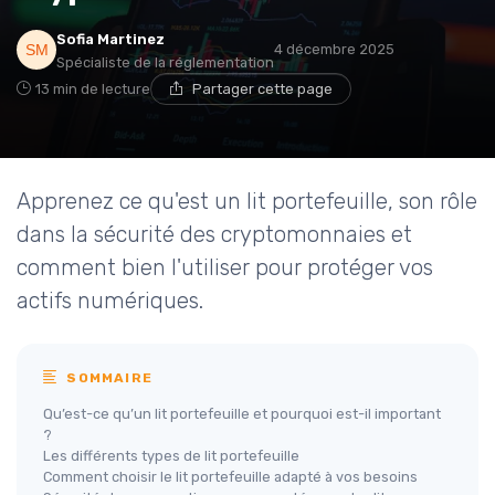
Sofia Martinez
4 décembre 2025
Spécialiste de la réglementation
13 min de lecture
Partager cette page
Apprenez ce qu'est un lit portefeuille, son rôle
dans la sécurité des cryptomonnaies et
comment bien l'utiliser pour protéger vos
actifs numériques.
SOMMAIRE
Qu’est-ce qu’un lit portefeuille et pourquoi est-il important
?
Les différents types de lit portefeuille
Comment choisir le lit portefeuille adapté à vos besoins