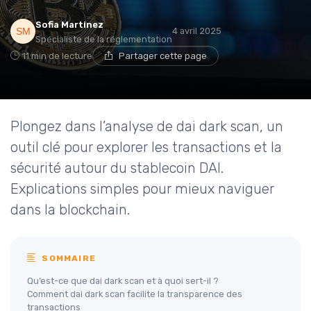
Sofia Martinez
4 avril 2025
Spécialiste de la réglementation
11 min de lecture
Partager cette page
Plongez dans l’analyse de dai dark scan, un
outil clé pour explorer les transactions et la
sécurité autour du stablecoin DAI.
Explications simples pour mieux naviguer
dans la blockchain.
SOMMAIRE
Qu’est-ce que dai dark scan et à quoi sert-il ?
Comment dai dark scan facilite la transparence des
transactions