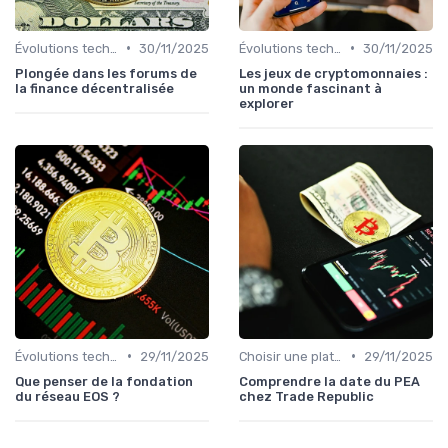
•
•
Évolutions technologiques (DeFi, NFTs, etc.)
30/11/2025
Évolutions technologiques (DeFi, NFTs, etc.)
30/11/2025
Plongée dans les forums de
Les jeux de cryptomonnaies :
la finance décentralisée
un monde fascinant à
explorer
•
•
Évolutions technologiques (DeFi, NFTs, etc.)
29/11/2025
Choisir une plateforme d'échange
29/11/2025
Que penser de la fondation
Comprendre la date du PEA
du réseau EOS ?
chez Trade Republic