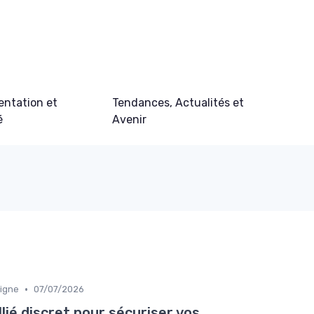
ntation et
Tendances, Actualités et
é
Avenir
•
ligne
07/07/2026
llié discret pour sécuriser vos