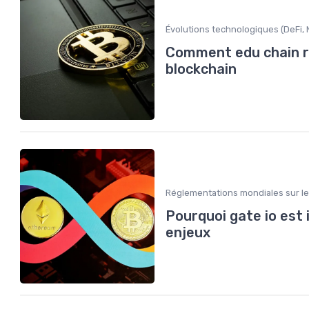
Évolutions technologiques (DeFi, N
Comment edu chain ré
blockchain
Réglementations mondiales sur le
Pourquoi gate io est 
enjeux