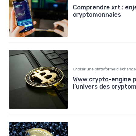
Comprendre xrt : enj
cryptomonnaies
Choisir une plateforme d'échange
Www crypto-engine pr
l’univers des crypto