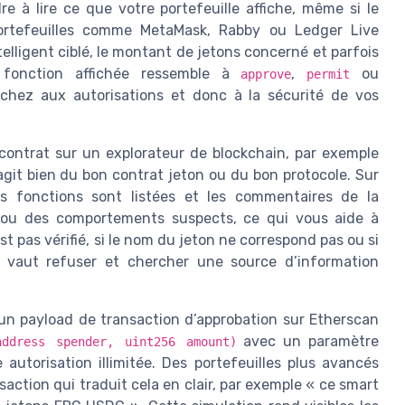
e à lire ce que votre portefeuille affiche, même si le
portefeuilles comme MetaMask, Rabby ou Ledger Live
telligent ciblé, le montant de jetons concerné et parfois
a fonction affichée ressemble à
,
ou
approve
permit
chez aux autorisations et donc à la sécurité de vos
u contrat sur un explorateur de blockchain, par exemple
agit bien du bon contrat jeton ou du bon protocole. Sur
les fonctions sont listées et les commentaires de la
 ou des comportements suspects, ce qui vous aide à
st pas vérifié, si le nom du jeton ne correspond pas ou si
x vaut refuser et chercher une source d’information
un payload de transaction d’approbation sur Etherscan
avec un paramètre
address spender, uint256 amount)
autorisation illimitée. Des portefeuilles plus avancés
ction qui traduit cela en clair, par exemple « ce smart