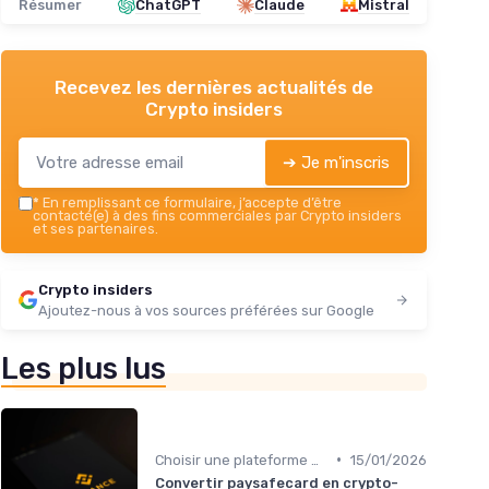
Résumer
ChatGPT
Claude
Mistral
Recevez les dernières actualités de
Crypto insiders
➔ Je m'inscris
*
En remplissant ce formulaire, j’accepte d’être
contacté(e) à des fins commerciales par Crypto insiders
et ses partenaires.
Crypto insiders
Ajoutez-nous à vos sources préférées sur Google
Les plus lus
•
Choisir une plateforme d'échange
15/01/2026
Convertir paysafecard en crypto-