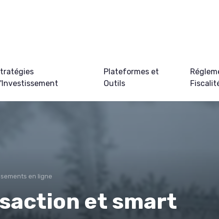
tratégies
Plateformes et
Régleme
'Investissement
Outils
Fiscalit
ssements en ligne
saction et smart