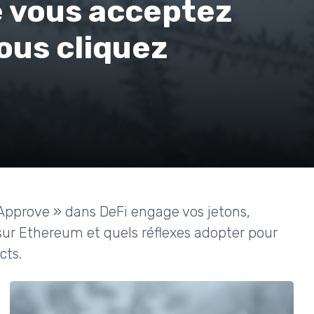
e vous acceptez
ous cliquez
pprove » dans DeFi engage vos jetons,
r Ethereum et quels réflexes adopter pour
cts.