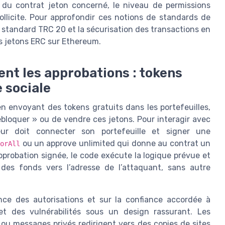
ue du contrat jeton concerné, le niveau de permissions
llicite. Pour approfondir ces notions de standards de
e standard TRC 20 et la sécurisation des transactions en
es jetons ERC sur Ethereum.
nt les approbations : tokens
e sociale
en envoyant des tokens gratuits dans les portefeuilles,
bloquer » ou de vendre ces jetons. Pour interagir avec
sateur doit connecter son portefeuille et signer une
ou un approve unlimited qui donne au contrat un
ForAll
’approbation signée, le code exécute la logique prévue et
t des fonds vers l’adresse de l’attaquant, sans autre
nce des autorisations et sur la confiance accordée à
et des vulnérabilités sous un design rassurant. Les
ou messages privés redirigent vers des copies de sites