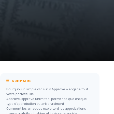
SOMMAIRE
Pourquoi un simple clic sur « Approve » engage tout
votre portefeuille
Approve, approve unlimited, permit : ce que chaque
type d’approbation autorise vraiment
Comment les arnaques exploitent les approbations :
tokens gratuits, phishing et ingénierie sociale