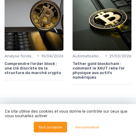
•
•
Analyse fondamentale et technique
10/04/2026
Automatisation et robots de trading
21/03/2026
Comprendre l’order block :
Tether gold blockchain :
une clé discrète de la
comment le XAUT relie l’or
structure du marché crypto
physique aux actifs
numériques
Les articles par date
Ce site utilise des cookies et vous donne le contrôle sur ceux que
vous souhaitez activer
Janvier 2024
Février 2024
Tout accepter
Personnaliser
Mars 2024
Juillet 2024
Octobre 2024
Novembre 2024