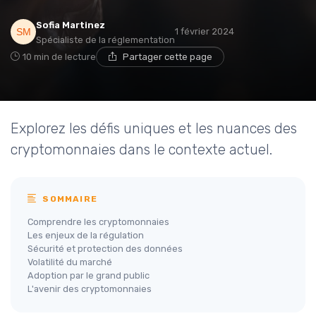
Sofia Martinez
1 février 2024
Spécialiste de la réglementation
10 min de lecture
Partager cette page
Explorez les défis uniques et les nuances des
cryptomonnaies dans le contexte actuel.
SOMMAIRE
Comprendre les cryptomonnaies
Les enjeux de la régulation
Sécurité et protection des données
Volatilité du marché
Adoption par le grand public
L'avenir des cryptomonnaies