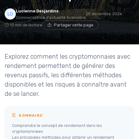
Lucienne Desjardins
25 décembre 2024
Commentatrice d'actualité financière
13 min de lecture
Partager cette page
Explorez comment les cryptomonnaies avec
rendement permettent de générer des
revenus passifs, les différentes méthodes
disponibles et les risques à connaître avant
de se lancer.
SOMMAIRE
Comprendre le concept de rendement dans les
cryptomonnaies
Les principales méthodes pour obtenir un rendement