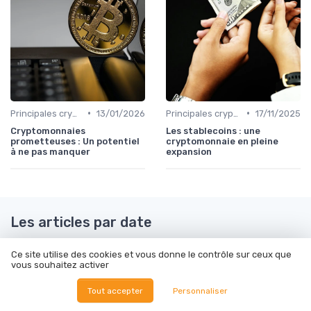
•
•
Principales cryptomonnaies pour l'investissement
13/01/2026
Principales cryptomonnaies pour l'investissement
17/11/2025
Cryptomonnaies
Les stablecoins : une
prometteuses : Un potentiel
cryptomonnaie en pleine
à ne pas manquer
expansion
Les articles par date
Janvier 2024
Février 2024
Ce site utilise des cookies et vous donne le contrôle sur ceux que
vous souhaitez activer
Mars 2024
Juillet 2024
Octobre 2024
Novembre 2024
Tout accepter
Personnaliser
Décembre 2024
Février 2025