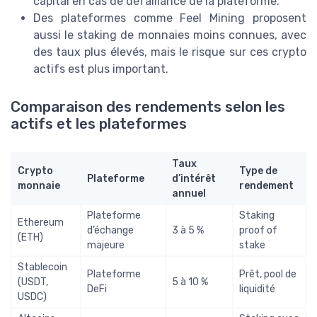
capital en cas de défaillance de la plateforme.
Des plateformes comme Feel Mining proposent
aussi le staking de monnaies moins connues, avec
des taux plus élevés, mais le risque sur ces crypto
actifs est plus important.
Comparaison des rendements selon les
actifs et les plateformes
Taux
Crypto
Type de
Plateforme
d’intérêt
monnaie
rendement
annuel
Plateforme
Staking
Ethereum
d’échange
3 à 5 %
proof of
(ETH)
majeure
stake
Stablecoin
Plateforme
Prêt, pool de
(USDT,
5 à 10 %
DeFi
liquidité
USDC)