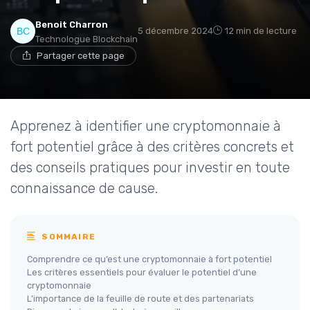
Benoit Charron
5 décembre 2024
12 min de lecture
Technologue Blockchain
Partager cette page
Apprenez à identifier une cryptomonnaie à
fort potentiel grâce à des critères concrets et
des conseils pratiques pour investir en toute
connaissance de cause.
SOMMAIRE
Comprendre ce qu’est une cryptomonnaie à fort potentiel
Les critères essentiels pour évaluer le potentiel d’une
cryptomonnaie
L’importance de la feuille de route et des partenariats