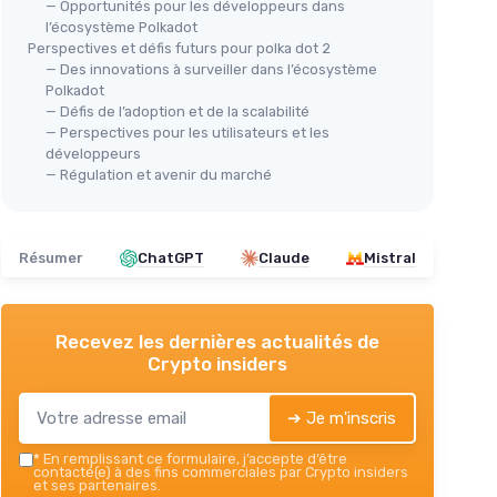
— Opportunités pour les développeurs dans
l’écosystème Polkadot
Perspectives et défis futurs pour polka dot 2
— Des innovations à surveiller dans l’écosystème
Polkadot
— Défis de l’adoption et de la scalabilité
— Perspectives pour les utilisateurs et les
développeurs
— Régulation et avenir du marché
Résumer
ChatGPT
Claude
Mistral
Recevez les dernières actualités de
Crypto insiders
➔ Je m'inscris
*
En remplissant ce formulaire, j’accepte d’être
contacté(e) à des fins commerciales par Crypto insiders
et ses partenaires.