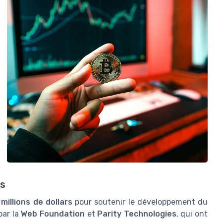
es
s
millions de dollars
pour soutenir le développement du
par la
Web Foundation
et
Parity Technologies
, qui ont