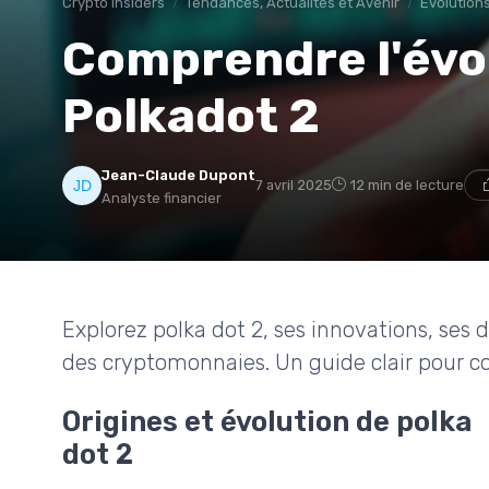
Crypto insiders
Tendances, Actualités et Avenir
Évolutions
Comprendre l'évo
Polkadot 2
Jean-Claude Dupont
7 avril 2025
12 min de lecture
Analyste financier
Explorez polka dot 2, ses innovations, ses 
des cryptomonnaies. Un guide clair pour c
Origines et évolution de polka
dot 2