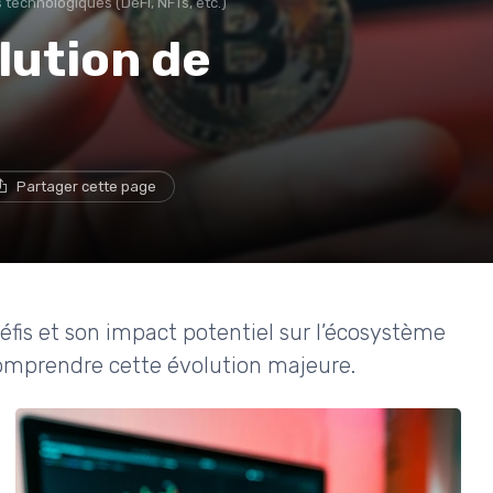
 technologiques (DeFi, NFTs, etc.)
lution de
Partager cette page
défis et son impact potentiel sur l’écosystème
omprendre cette évolution majeure.