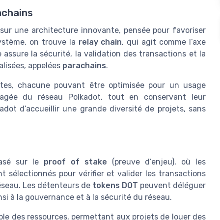
achains
ur une architecture innovante, pensée pour favoriser
 système, on trouve la
relay chain
, qui agit comme l’axe
assure la sécurité, la validation des transactions et la
alisées, appelées
parachains
.
ntes, chacune pouvant être optimisée pour un usage
artagée du réseau Polkadot, tout en conservant leur
ot d’accueillir une grande diversité de projets, sans
basé sur le
proof of stake
(preuve d’enjeu), où les
t sélectionnés pour vérifier et valider les transactions
 réseau. Les détenteurs de
tokens DOT
peuvent déléguer
insi à la gouvernance et à la sécurité du réseau.
ible des ressources, permettant aux projets de louer des