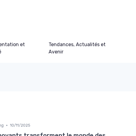
ntation et
Tendances, Actualités et
é
Avenir
•
ng
10/11/2025
novants transforment le monde des