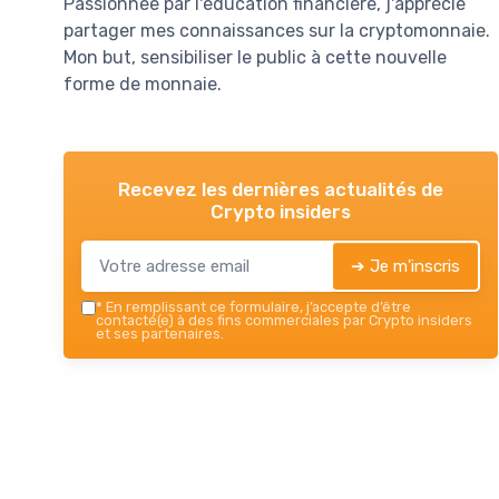
Passionnée par l'éducation financière, j'apprécie
partager mes connaissances sur la cryptomonnaie.
Mon but, sensibiliser le public à cette nouvelle
forme de monnaie.
Recevez les dernières actualités de
Crypto insiders
➔ Je m'inscris
*
En remplissant ce formulaire, j’accepte d’être
contacté(e) à des fins commerciales par Crypto insiders
et ses partenaires.