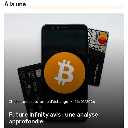
À la une
»
Futur des investissements en cryptomonnaies
•
Choisir une plateforme d'échange
26/01/2026
Future infinity avis : une analyse
approfondie