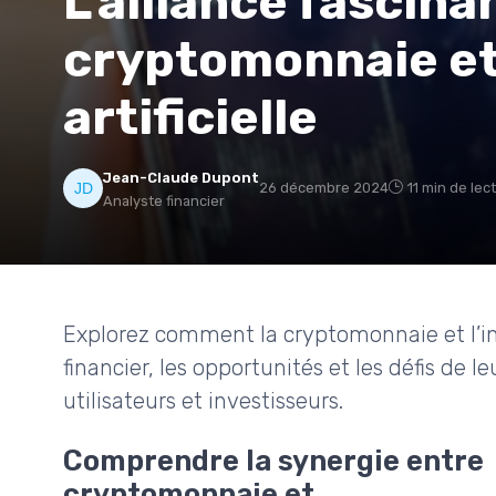
L'alliance fascina
cryptomonnaie et
artificielle
Jean-Claude Dupont
26 décembre 2024
11 min de lec
Analyste financier
Explorez comment la cryptomonnaie et l’inte
financier, les opportunités et les défis de l
utilisateurs et investisseurs.
Comprendre la synergie entre
cryptomonnaie et