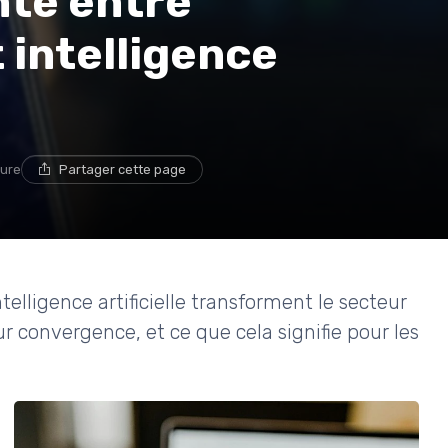
nte entre
 intelligence
ture
Partager cette page
lligence artificielle transforment le secteur
eur convergence, et ce que cela signifie pour les