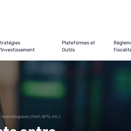
tratégies
Plateformes et
Régleme
'Investissement
Outils
Fiscalit
 technologiques (DeFi, NFTs, etc.)