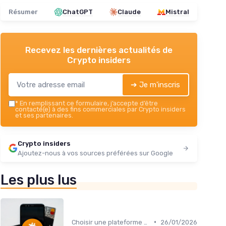
Résumer
ChatGPT
Claude
Mistral
Recevez les dernières actualités de
Crypto insiders
➔ Je m'inscris
*
En remplissant ce formulaire, j’accepte d’être
contacté(e) à des fins commerciales par Crypto insiders
et ses partenaires.
Crypto insiders
Ajoutez-nous à vos sources préférées sur Google
Les plus lus
•
Choisir une plateforme d'échange
26/01/2026