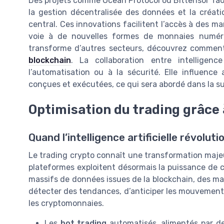
Des projets comme Ocean Protocol ou Bittensor Tao 
la gestion décentralisée des données et la création
central. Ces innovations facilitent l’accès à des ma
voie à de nouvelles formes de monnaies numéri
transforme d’autres secteurs, découvrez comme
blockchain
. La collaboration entre intelligenc
l’automatisation ou à la sécurité. Elle influence
conçues et exécutées, ce qui sera abordé dans la suit
Optimisation du trading grâce à 
Quand l’intelligence artificielle révolut
Le trading crypto connaît une transformation majeure 
plateformes exploitent désormais la puissance de c
massifs de données issues de la blockchain, des ma
détecter des tendances, d’anticiper les mouvements
les cryptomonnaies.
Les
bot trading
automatisés, alimentés par des