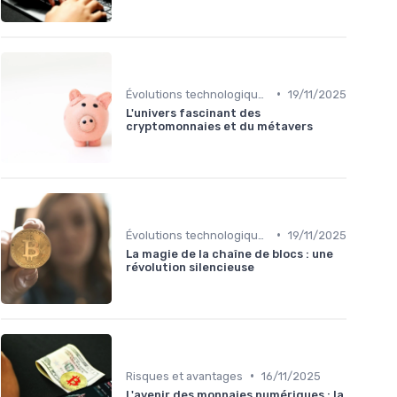
•
Évolutions technologiques (DeFi, NFTs, etc.)
19/11/2025
L'univers fascinant des
cryptomonnaies et du métavers
•
Évolutions technologiques (DeFi, NFTs, etc.)
19/11/2025
La magie de la chaîne de blocs : une
révolution silencieuse
•
Risques et avantages
16/11/2025
L'avenir des monnaies numériques : la