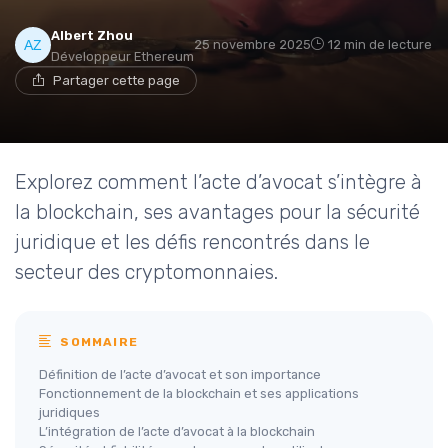
Albert Zhou
25 novembre 2025
12 min de lecture
Développeur Ethereum
Partager cette page
Explorez comment l’acte d’avocat s’intègre à
la blockchain, ses avantages pour la sécurité
juridique et les défis rencontrés dans le
secteur des cryptomonnaies.
SOMMAIRE
Définition de l’acte d’avocat et son importance
Fonctionnement de la blockchain et ses applications
juridiques
L’intégration de l’acte d’avocat à la blockchain