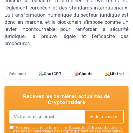
comme la capacité à anticiper les évolutions du
règlement européen et des standards internationaux.
La transformation numérique du secteur juridique est
donc en marche, et la blockchain s’impose comme un
levier incontournable pour renforcer la sécurité
juridique, la preuve légale et l’efficacité des
procédures.
Résumer
ChatGPT
Claude
Mistral
Recevez les dernières actualités de
Crypto insiders
➔ Je m'inscris
*
En remplissant ce formulaire, j’accepte d’être contacté(e) à
des fins commerciales par Crypto insiders et ses partenaires.