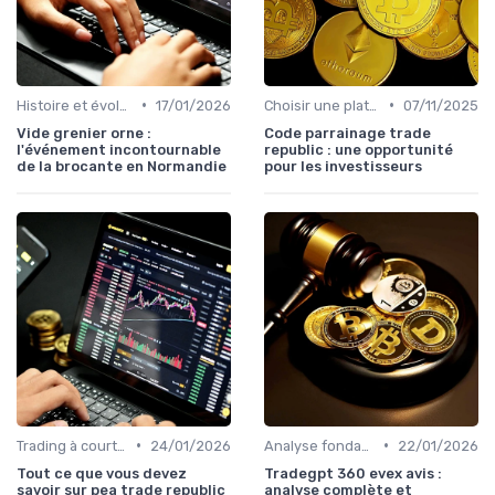
•
•
Histoire et évolution du marché des cryptos
17/01/2026
Choisir une plateforme d'échange
07/11/2025
Vide grenier orne :
Code parrainage trade
l'événement incontournable
republic : une opportunité
de la brocante en Normandie
pour les investisseurs
•
•
Trading à court terme vs investissement à long terme
24/01/2026
Analyse fondamentale et technique
22/01/2026
Tout ce que vous devez
Tradegpt 360 evex avis :
savoir sur pea trade republic
analyse complète et