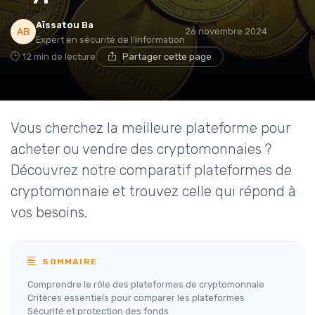
Aïssatou Ba
26 novembre 2024
Expert en sécurité de l'information
12 min de lecture
Partager cette page
Vous cherchez la meilleure plateforme pour
acheter ou vendre des cryptomonnaies ?
Découvrez notre comparatif plateformes de
cryptomonnaie et trouvez celle qui répond à
vos besoins.
SOMMAIRE
Comprendre le rôle des plateformes de cryptomonnaie
Critères essentiels pour comparer les plateformes
Sécurité et protection des fonds