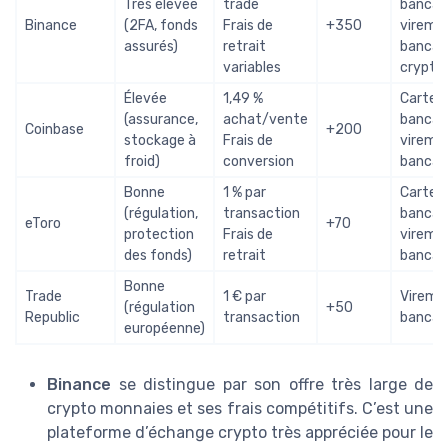
Très élevée
trade
bancair
Binance
(2FA, fonds
Frais de
+350
vireme
assurés)
retrait
bancair
variables
crypto
Élevée
1,49 %
Carte
(assurance,
achat/vente
bancair
Coinbase
+200
stockage à
Frais de
vireme
froid)
conversion
bancai
Bonne
1 % par
Carte
(régulation,
transaction
bancair
eToro
+70
protection
Frais de
vireme
des fonds)
retrait
bancai
Bonne
Trade
1 € par
Vireme
(régulation
+50
Republic
transaction
bancai
européenne)
Binance
se distingue par son offre très large de
crypto monnaies et ses frais compétitifs. C’est une
plateforme d’échange crypto très appréciée pour le