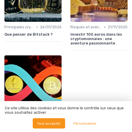
•
•
Principales cryptomonnaies pour l'investissement
26/01/2026
Risques et avantages
21/11/2025
Que penser de Bitstack ?
Investir 100 euros dans les
cryptomonnaies : une
aventure passionnante
Ce site utilise des cookies et vous donne le contrôle sur ceux que
vous souhaitez activer
•
Trading à court terme vs investissement à long terme
29/12/2025
Tout accepter
Personnaliser
Comment générer 100 euros
par jour grâce aux