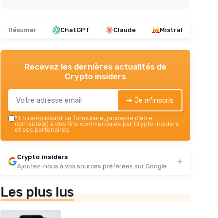
Résumer
ChatGPT
Claude
Mistral
Recevez les dernières actualités de
Crypto insiders
➔ Je m'inscris
*
En remplissant ce formulaire, j’accepte d’être
contacté(e) à des fins commerciales par Crypto insiders
et ses partenaires.
Crypto insiders
Ajoutez-nous à vos sources préférées sur Google
Les plus lus