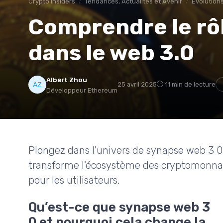
Crypto insiders
Tendances, Actualités et Avenir
Évolutions
Comprendre le rôl
dans le web 3.0
Albert Zhou
25 avril 2025
11 min de lecture
Développeur Ethereum
Plongez dans l'univers de synapse web 3 
transforme l'écosystème des cryptomonnaie
pour les utilisateurs.
Qu’est-ce que synapse web 3
0 et pourquoi cela change la