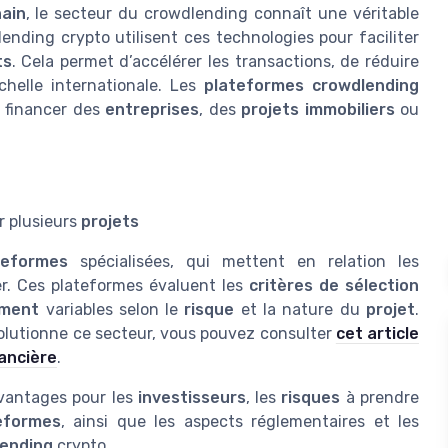
hain
, le secteur du crowdlending connaît une véritable
nding crypto utilisent ces technologies pour faciliter
ts
. Cela permet d’accélérer les transactions, de réduire
chelle internationale. Les
plateformes crowdlending
r financer des
entreprises
, des
projets immobiliers
ou
r plusieurs
projets
teformes
spécialisées, qui mettent en relation les
r. Ces plateformes évaluent les
critères de sélection
ement
variables selon le
risque
et la nature du
projet
.
lutionne ce secteur, vous pouvez consulter
cet article
nancière
.
avantages pour les
investisseurs
, les
risques
à prendre
eformes
, ainsi que les aspects réglementaires et les
ending
crypto.