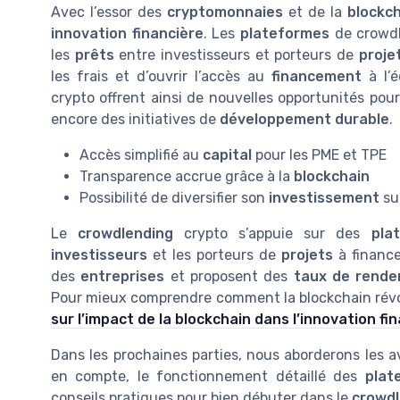
Avec l’essor des
cryptomonnaies
et de la
blockc
innovation financière
. Les
plateformes
de crowdle
les
prêts
entre investisseurs et porteurs de
proje
les frais et d’ouvrir l’accès au
financement
à l’é
crypto offrent ainsi de nouvelles opportunités pou
encore des initiatives de
développement durable
.
Accès simplifié au
capital
pour les PME et TPE
Transparence accrue grâce à la
blockchain
Possibilité de diversifier son
investissement
su
Le
crowdlending
crypto s’appuie sur des
pla
investisseurs
et les porteurs de
projets
à finance
des
entreprises
et proposent des
taux de rend
Pour mieux comprendre comment la blockchain révo
sur l’impact de la blockchain dans l’innovation fi
Dans les prochaines parties, nous aborderons les 
en compte, le fonctionnement détaillé des
plat
conseils pratiques pour bien débuter dans le
crowdl