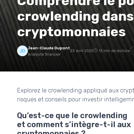
Comprendre le po
crowlending dans
cryptomonnaies
Jean-Claude Dupont
23 avril 2025
13 min de lecture
Analyste financier
Explorez le crowlending appliqué aux cry
risques et conseils pour investir intellig
Qu’est-ce que le crowlending
et comment s’intègre-t-il aux
cryptomonnaies ?