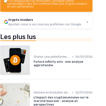
*
En remplissant ce formulaire, j’accepte d’être
contacté(e) à des fins commerciales par Crypto insiders
et ses partenaires.
Crypto insiders
Ajoutez-nous à vos sources préférées sur Google
Les plus lus
•
Choisir une plateforme d'échange
26/01/2026
Future infinity avis : une analyse
approfondie
•
Histoire et évolution du marché des cryptos
22/01/2026
L'impact des cryptomonnaies sur le
marché boursier : analyse et
perspectives