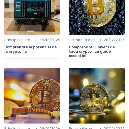
•
•
Principales cryptomonnaies pour l'investissement
21/12/2025
Histoire et évolution du marché des cryptos
20/12/2025
Comprendre le potentiel de
Comprendre l'univers de
la crypto ftm
tada crypto : un guide
essentiel
•
•
Principales cryptomonnaies pour l'investissement
09/01/2026
Principales cryptomonnaies pour l'investissement
20/12/2025