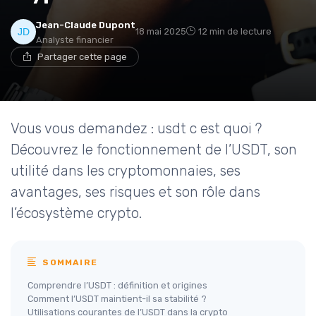
Jean-Claude Dupont
18 mai 2025
12 min de lecture
Analyste financier
Partager cette page
Vous vous demandez : usdt c est quoi ?
Découvrez le fonctionnement de l’USDT, son
utilité dans les cryptomonnaies, ses
avantages, ses risques et son rôle dans
l’écosystème crypto.
SOMMAIRE
Comprendre l’USDT : définition et origines
Comment l’USDT maintient-il sa stabilité ?
Utilisations courantes de l’USDT dans la crypto